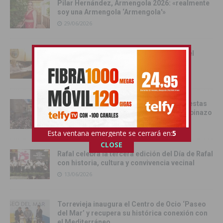
Pilar Hernández, Armengola 2026: «realmente
soy una Armengola ‘Armengola'»
29/06/2026
Las senadoras de la Vega Baja acercan el
Senado a la comarca
17/06/2026
Catral da el pistoletazo de salida a las fiestas
de San Juan 2026 con el Festival del Chupinazo
13/06/2026
Esta ventana emergente se cerrará en:
4
CLOSE
Rafal celebra la tercera edición del Día de Rafal
con historia, cultura y convivencia vecinal
13/06/2026
Torrevieja inaugura el Centro de Ocio ‘Paseo
del Mar’ y recupera su histórica conexión con
el Mediterráneo