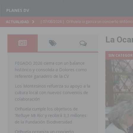
PLANES DV
[ 07/08/2026 ]
El Ayuntamiento de Almoradí mejora la 
ACTUALIDAD
ALMORADÍ
La Oca
[ 07/08/2026 ]
Educación destina 1,2 millones adicional
[ 07/08/2026 ]
La Policía Nacional desarticula un grup
SIN CATEGOR
clonación de llaves electrónicas
ORIHUELA
FEGADO 2026 cierra con un balance
histórico y consolida a Dolores como
[ 07/08/2026 ]
Torrevieja impulsa el empleo con la c
referente ganadero de la CV
TORREVIEJA
Los Montesinos refuerza su apoyo a la
cultura local con nuevos convenios de
[ 07/08/2026 ]
Raiguero de Bonanza alerta del riesgo 
colaboración
ORIHUELA
Orihuela cumple los objetivos de
[ 07/08/2026 ]
La Generalitat impulsa el desdoblamien
‘Refluye Mi Río’ y recibirá 3,3 millones
de la Fundación Biodiversidad
[ 07/08/2026 ]
Benferri ya se prepara para dar comien
Orihuela organiza un concierto
[ 07/08/2026 ]
Bigastro se viste de gala para la coron