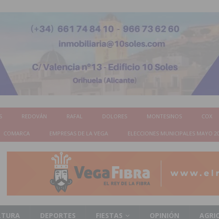
S
REDOVÁN
RAFAL
DOLORES
MONTESINOS
COX
COMARCA
EMPRESAS DE LA VEGA
ELECCIONES MUNICIPALES MAYO 2
LTURA
DEPORTES
FIESTAS
OPINIÓN
AGRI