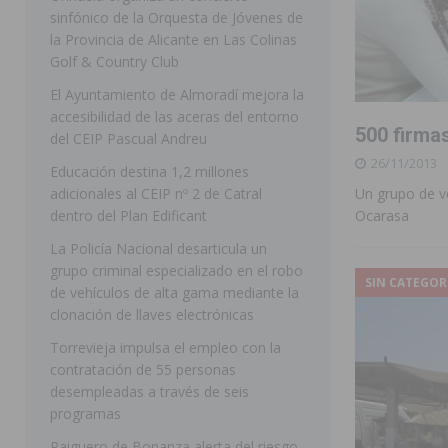
sinfónico de la Orquesta de Jóvenes de
[ 07/08/2026 ]
Rojales clausura con éxito las Fiestas
la Provincia de Alicante en Las Colinas
Golf & Country Club
[ 06/08/2026 ]
Redován presenta la programación de su
El Ayuntamiento de Almoradí mejora la
Arcángel
REDOVÁN
accesibilidad de las aceras del entorno
500 firma
[ 06/08/2026 ]
El PSOE denuncia una nueva prórroga de
del CEIP Pascual Andreu
26/11/2013
[ 07/08/2026 ]
FEGADO 2026 cierra con un balance his
Educación destina 1,2 millones
adicionales al CEIP nº 2 de Catral
Un grupo de v
DOLORES
dentro del Plan Edificant
Ocarasa
[ 07/08/2026 ]
Los Montesinos refuerza su apoyo a la 
La Policía Nacional desarticula un
grupo criminal especializado en el robo
[ 07/08/2026 ]
Orihuela cumple los objetivos de ‘Refluy
SIN CATEGOR
de vehículos de alta gama mediante la
ORIHUELA
clonación de llaves electrónicas
[ 07/08/2026 ]
Orihuela organiza un concierto sinfónic
Torrevieja impulsa el empleo con la
contratación de 55 personas
Golf & Country Club
ORIHUELA
desempleadas a través de seis
programas
Raiguero de Bonanza alerta del riesgo