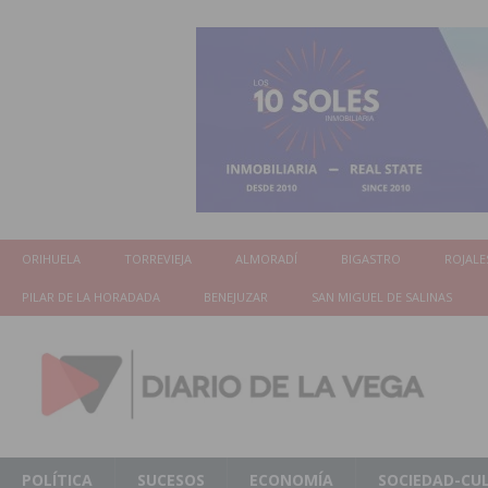
ORIHUELA
TORREVIEJA
ALMORADÍ
BIGASTRO
ROJALE
PILAR DE LA HORADADA
BENEJUZAR
SAN MIGUEL DE SALINAS
POLÍTICA
SUCESOS
ECONOMÍA
SOCIEDAD-CU