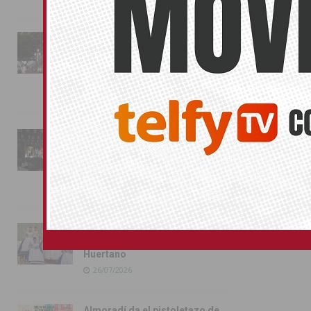
La fiesta se adueña de
Almoradí con la presentación
de los cargos festeros y la
toma del castillo
31/07/2026
Pilar de la Horadada
conmemora con emoción el
40º aniversario de su
independencia como municipio
31/07/2026
Almoradí presume de raíces
con el desfile del Bando
Huertano
26/07/2026
Almoradí da el pistoletazo de