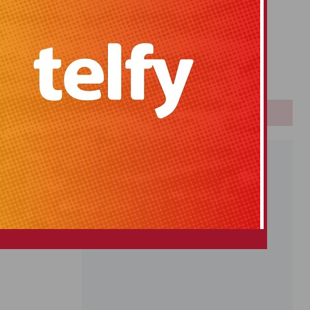
Primitiva
El Gordo
Euromillones
Loteria
Once
PUBLICIDAD