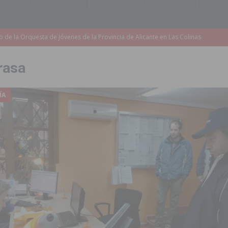
accesibilidad de las aceras del entorno del CEIP Pascual Andreu
rasa
es al CEIP nº 2 de Catral dentro del Plan Edificant
COMARCA
o criminal especializado en el robo de vehículos de alta gama mediante la
ÍA
ontratación de 55 personas desempleadas a través de seis programas
de incendios e inundaciones por el estado de sus barrancos
to de la CV-95, clave para Torrevieja
TORREVIEJA
zo a sus Fiestas 2026
COMARCA
ación de la Corte 2026
BIGASTRO