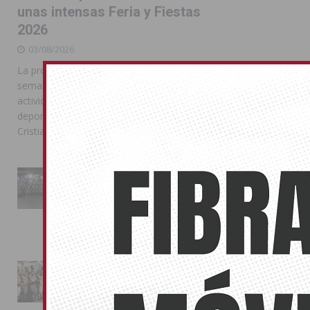
unas intensas Feria y Fiestas
2026
03/08/2026
La programación reunió durante más de una
semana actos institucionales, conciertos,
actividades familiares, competiciones
deportivas y las celebraciones de Moros y
Cristianos
La Entrada Cristiana llena de
esplendor las calles de
Almoradí en una multitudinaria
jornada festera
02/08/2026
La magia de la Entrada Mora
conquista las calles de
Almoradí
01/08/2026