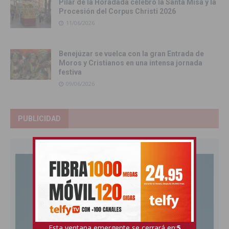
Pilar de la Horadada celebró la Santa Misa y la
Procesión del Corpus Christi 2026
11/06/2026
Benejúzar se vuelca con la gran Entrada de
Moros y Cristianos en una intensa jornada
festiva
09/06/2026
PUBLICIDAD
Esta ventana emergente se cerrará en:
4