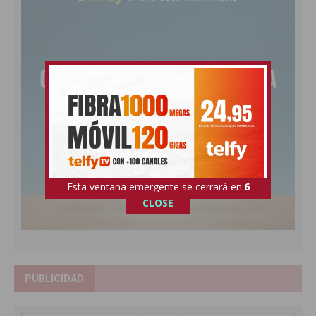
Esta ventana emergente se cerrará en:
5
CLOSE
PUBLICIDAD