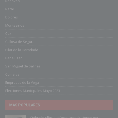
Redován
Rafal
Dolores
Montesinos
Cox
Callosa de Segura
Pilar de la Horadada
Benejuzar
San Miguel de Salinas
Comarca
Empresas de la Vega
Elecciones Municipales Mayo 2023
MÁS POPULARES
Orihuela ultima diferentes soluciones para