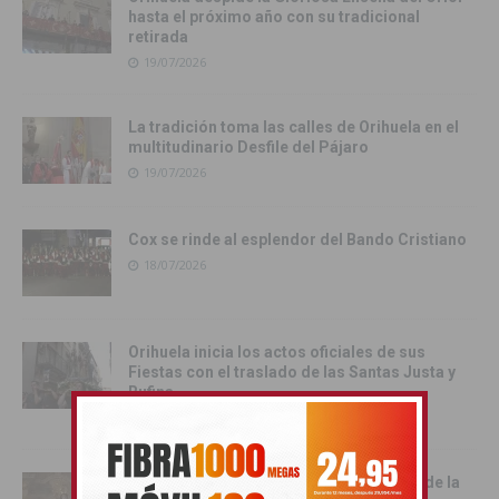
hasta el próximo año con su tradicional
retirada
19/07/2026
La tradición toma las calles de Orihuela en el
multitudinario Desfile del Pájaro
19/07/2026
Cox se rinde al esplendor del Bando Cristiano
18/07/2026
Orihuela inicia los actos oficiales de sus
Fiestas con el traslado de las Santas Justa y
Rufina
18/07/2026
Cox vive su día grande con la procesión de la