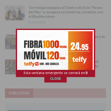
Torrevieja inaugura el Centro de Ocio ‘Paseo
del Mar’ y recupera su histórica conexión con
el Mediterráneo
12/06/2026
Pilar de la Horadada celebró la Santa Misa y la
Procesión del Corpus Christi 2026
11/06/2026
Benejúzar se vuelca con la gran Entrada de
Moros y Cristianos en una intensa jornada
festiva
Esta ventana emergente se cerrará en:
4
09/06/2026
CLOSE
PUBLICIDAD