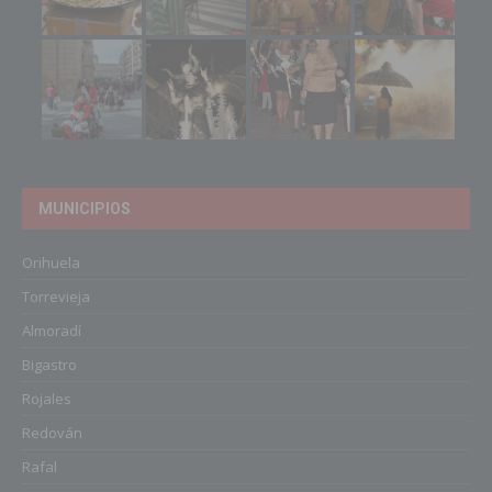
MUNICIPIOS
Orihuela
Torrevieja
Almoradí
Bigastro
Rojales
Redován
Rafal