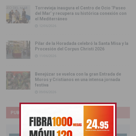
Torrevieja inaugura el Centro de Ocio ‘Paseo
del Mar’ y recupera su histórica conexión con
el Mediterráneo
12/06/2026
Pilar de la Horadada celebró la Santa Misa y la
Procesión del Corpus Christi 2026
11/06/2026
Benejúzar se vuelca con la gran Entrada de
Moros y Cristianos en una intensa jornada
festiva
09/06/2026
PUBLICIDAD