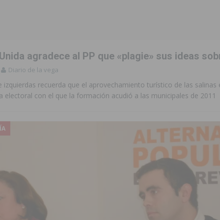
to de la CV-95, clave para Torrevieja
TORREVIEJA
zo a sus Fiestas 2026
COMARCA
 Unida agradece al PP que «plagie» sus ideas sob
ación de la Corte 2026
BIGASTRO
Diario de la vega
 de las Urbanizaciones de Ciudad Quesada 2026
ROJALES
e izquierdas recuerda que el aprovechamiento turístico de las salinas 
 electoral con el que la formación acudió a las municipales de 2011
 una vivienda de un quinto piso en Callosa de Segura
CALLOSA DE
ÍA
 una noche de emoción, tradición y celebración
COMARCA
tórico y consolida a Dolores como referente ganadero de la CV
cultura local con nuevos convenios de colaboración
MONTESINOS