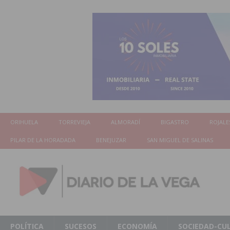
ORIHUELA
TORREVIEJA
ALMORADÍ
BIGASTRO
ROJALE
PILAR DE LA HORADADA
BENEJUZAR
SAN MIGUEL DE SALINAS
POLÍTICA
SUCESOS
ECONOMÍA
SOCIEDAD-CU