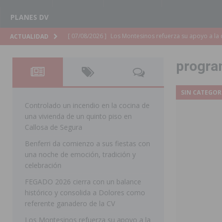
PLANES DV
[ 07/08/2026 ]
Orihuela cumple los objetivos de ‘Refluy
ACTUALIDAD
ORIHUELA
progra
[ 07/08/2026 ]
Orihuela organiza un concierto sinfónic
Golf & Country Club
ORIHUELA
SIN CATEGOR
[ 07/08/2026 ]
El Ayuntamiento de Almoradí mejora la 
Controlado un incendio en la cocina de
una vivienda de un quinto piso en
ALMORADÍ
Callosa de Segura
[ 07/08/2026 ]
Educación destina 1,2 millones adicional
Benferri da comienzo a sus fiestas con
una noche de emoción, tradición y
[ 07/08/2026 ]
La Policía Nacional desarticula un grup
celebración
clonación de llaves electrónicas
ORIHUELA
FEGADO 2026 cierra con un balance
[ 07/08/2026 ]
Torrevieja impulsa el empleo con la c
histórico y consolida a Dolores como
referente ganadero de la CV
TORREVIEJA
Los Montesinos refuerza su apoyo a la
[ 07/08/2026 ]
Raiguero de Bonanza alerta del riesgo 