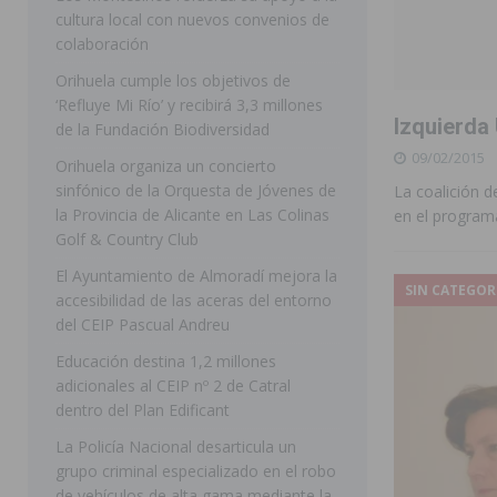
cultura local con nuevos convenios de
ORIHUELA
colaboración
[ 07/08/2026 ]
La Generalitat impulsa el desdoblamien
Orihuela cumple los objetivos de
‘Refluye Mi Río’ y recibirá 3,3 millones
[ 07/08/2026 ]
Benferri ya se prepara para dar comien
Izquierda
de la Fundación Biodiversidad
[ 07/08/2026 ]
Bigastro se viste de gala para la coron
09/02/2015
Orihuela organiza un concierto
[ 07/08/2026 ]
Rojales clausura con éxito las Fiestas
sinfónico de la Orquesta de Jóvenes de
La coalición d
la Provincia de Alicante en Las Colinas
en el programa
[ 08/08/2026 ]
Controlado un incendio en la cocina de
Golf & Country Club
SEGURA
El Ayuntamiento de Almoradí mejora la
SIN CATEGOR
accesibilidad de las aceras del entorno
[ 08/08/2026 ]
Benferri da comienzo a sus fiestas con
del CEIP Pascual Andreu
[ 07/08/2026 ]
FEGADO 2026 cierra con un balance his
Educación destina 1,2 millones
DOLORES
adicionales al CEIP nº 2 de Catral
dentro del Plan Edificant
[ 07/08/2026 ]
Los Montesinos refuerza su apoyo a la 
La Policía Nacional desarticula un
grupo criminal especializado en el robo
de vehículos de alta gama mediante la