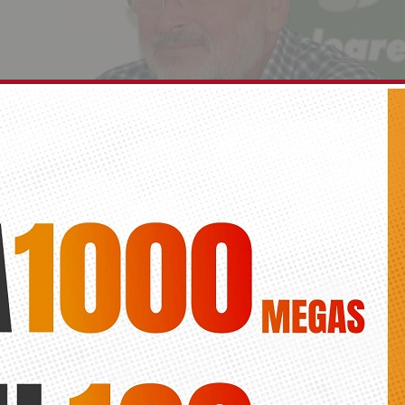
 animan a los Torrevejenses a participar en la r
grama electoral
Diario de la vega
s ciudadanas se podrán hacer llegar mediante correo electrónico o 
 las reuniones de LV Foto de archivo: José Manuel Dolón portavoz de