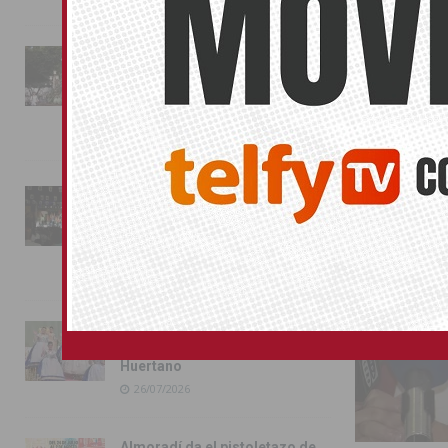
La fiesta se adueña de
Almoradí con la presentación
SIN CATEGOR
de los cargos festeros y la
toma del castillo
31/07/2026
Pilar de la Horadada
conmemora con emoción el
40º aniversario de su
independencia como municipio
31/07/2026
Almoradí presume de raíces
con el desfile del Bando
Huertano
26/07/2026
Almoradí da el pistoletazo de