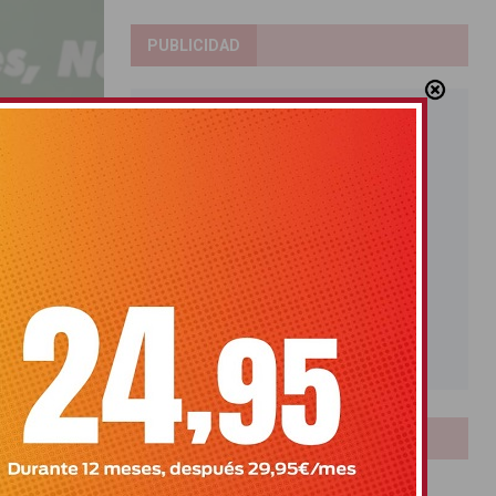
PUBLICIDAD
edacción
de forma
LOTERIAS
 Los Verdes
Bonoloto