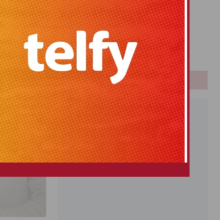
Primitiva
El Gordo
Euromillones
Loteria
Once
PUBLICIDAD