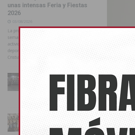
unas intensas Feria y Fiestas
2026
03/08/2026
La programación reunió durante más de una
semana actos institucionales, conciertos,
actividades familiares, competiciones
deportivas y las celebraciones de Moros y
Cristianos
La Entrada Cristiana llena de
esplendor las calles de
Almoradí en una multitudinaria
jornada festera
Los Verdes
02/08/2026
de su pro
29/12/2014
La magia de la Entrada Mora
Las propuesta
conquista las calles de
presencial en
Almoradí
01/08/2026