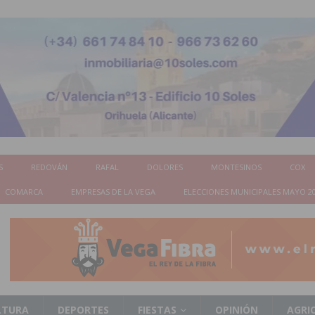
S
REDOVÁN
RAFAL
DOLORES
MONTESINOS
COX
COMARCA
EMPRESAS DE LA VEGA
ELECCIONES MUNICIPALES MAYO 2
LTURA
DEPORTES
FIESTAS
OPINIÓN
AGRI