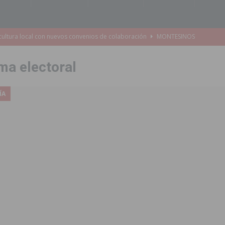
e Mi Río’ y recibirá 3,3 millones de la Fundación Biodiversidad
ma electoral
o de la Orquesta de Jóvenes de la Provincia de Alicante en Las Colinas
ÍA
accesibilidad de las aceras del entorno del CEIP Pascual Andreu
es al CEIP nº 2 de Catral dentro del Plan Edificant
COMARCA
o criminal especializado en el robo de vehículos de alta gama mediante la
ontratación de 55 personas desempleadas a través de seis programas
de incendios e inundaciones por el estado de sus barrancos