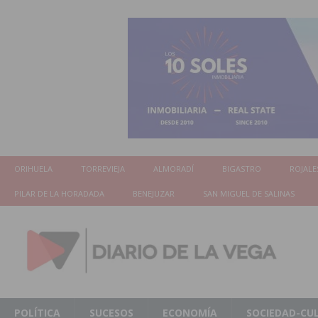
ORIHUELA
TORREVIEJA
ALMORADÍ
BIGASTRO
ROJALE
PILAR DE LA HORADADA
BENEJUZAR
SAN MIGUEL DE SALINAS
POLÍTICA
SUCESOS
ECONOMÍA
SOCIEDAD-CU