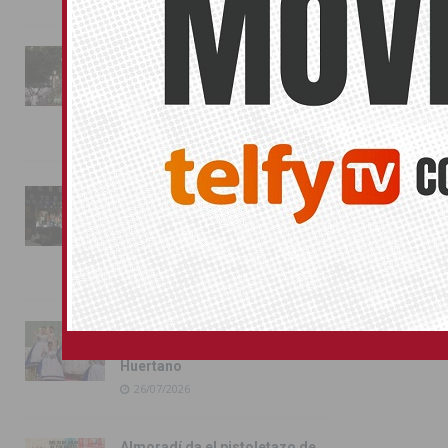
La fiesta se adueña de
Almoradí con la presentación
de los cargos festeros y la
toma del castillo
31/07/2026
Pilar de la Horadada
conmemora con emoción el
40º aniversario de su
independencia como municipio
31/07/2026
Almoradí presume de raíces
con el desfile del Bando
Huertano
26/07/2026
Almoradí da el pistoletazo de