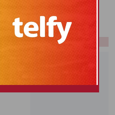
Primitiva
El Gordo
Euromillones
Loteria
Once
PUBLICIDAD