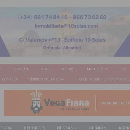
S
REDOVÁN
RAFAL
DOLORES
MONTESINOS
COX
COMARCA
EMPRESAS DE LA VEGA
ELECCIONES MUNICIPALES MAYO 2
LTURA
DEPORTES
FIESTAS
OPINIÓN
AGRI