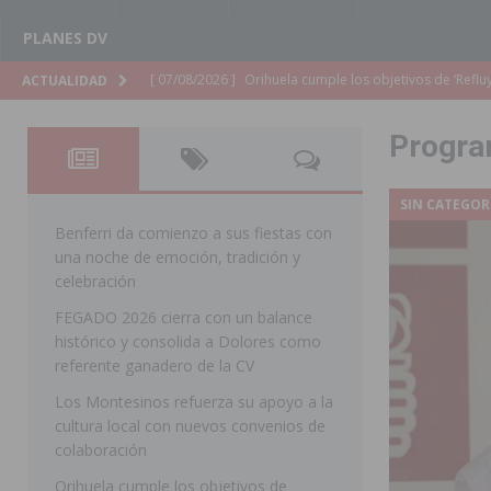
PLANES DV
[ 07/08/2026 ]
Orihuela organiza un concierto sinfónic
ACTUALIDAD
Golf & Country Club
ORIHUELA
Progra
[ 07/08/2026 ]
El Ayuntamiento de Almoradí mejora la 
ALMORADÍ
SIN CATEGOR
[ 07/08/2026 ]
Educación destina 1,2 millones adicional
Benferri da comienzo a sus fiestas con
una noche de emoción, tradición y
[ 07/08/2026 ]
La Policía Nacional desarticula un grup
celebración
clonación de llaves electrónicas
ORIHUELA
FEGADO 2026 cierra con un balance
histórico y consolida a Dolores como
[ 07/08/2026 ]
Torrevieja impulsa el empleo con la c
referente ganadero de la CV
TORREVIEJA
Los Montesinos refuerza su apoyo a la
[ 07/08/2026 ]
Raiguero de Bonanza alerta del riesgo 
cultura local con nuevos convenios de
colaboración
ORIHUELA
Orihuela cumple los objetivos de
[ 07/08/2026 ]
La Generalitat impulsa el desdoblamien