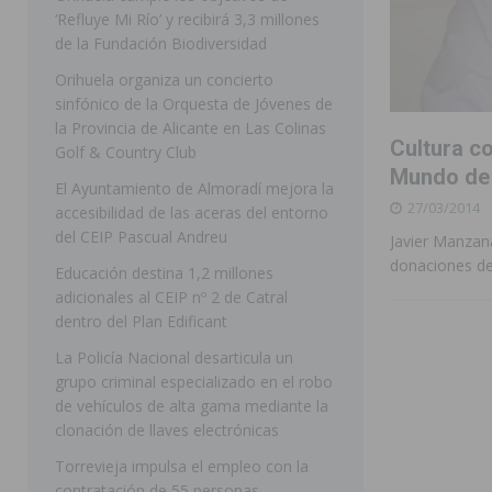
‘Refluye Mi Río’ y recibirá 3,3 millones
[ 07/08/2026 ]
Benferri ya se prepara para dar comien
de la Fundación Biodiversidad
[ 07/08/2026 ]
Bigastro se viste de gala para la coron
Orihuela organiza un concierto
sinfónico de la Orquesta de Jóvenes de
[ 07/08/2026 ]
Rojales clausura con éxito las Fiestas
la Provincia de Alicante en Las Colinas
Cultura co
[ 06/08/2026 ]
Redován presenta la programación de su
Golf & Country Club
Mundo de 
Arcángel
REDOVÁN
El Ayuntamiento de Almoradí mejora la
27/03/2014
accesibilidad de las aceras del entorno
[ 08/08/2026 ]
Benferri da comienzo a sus fiestas con
del CEIP Pascual Andreu
Javier Manzana
[ 07/08/2026 ]
FEGADO 2026 cierra con un balance his
donaciones de
Educación destina 1,2 millones
adicionales al CEIP nº 2 de Catral
DOLORES
dentro del Plan Edificant
[ 07/08/2026 ]
Los Montesinos refuerza su apoyo a la 
La Policía Nacional desarticula un
[ 07/08/2026 ]
Orihuela cumple los objetivos de ‘Refluy
grupo criminal especializado en el robo
de vehículos de alta gama mediante la
ORIHUELA
clonación de llaves electrónicas
Torrevieja impulsa el empleo con la
contratación de 55 personas