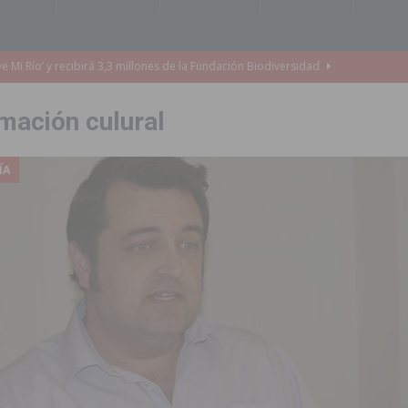
o de la Orquesta de Jóvenes de la Provincia de Alicante en Las Colinas
mación culural
accesibilidad de las aceras del entorno del CEIP Pascual Andreu
ÍA
es al CEIP nº 2 de Catral dentro del Plan Edificant
COMARCA
o criminal especializado en el robo de vehículos de alta gama mediante la
ontratación de 55 personas desempleadas a través de seis programas
de incendios e inundaciones por el estado de sus barrancos
to de la CV-95, clave para Torrevieja
TORREVIEJA