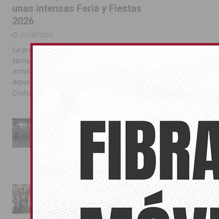
unas intensas Feria y Fiestas
2026
03/08/2026
La programación reunió durante más de una
semana actos institucionales, conciertos,
actividades familiares, competiciones
deportivas y las celebraciones de Moros y
Cristianos
La Entrada Cristiana llena de
esplendor las calles de
Almoradí en una multitudinaria
jornada festera
02/08/2026
La magia de la Entrada Mora
conquista las calles de
Almoradí
01/08/2026