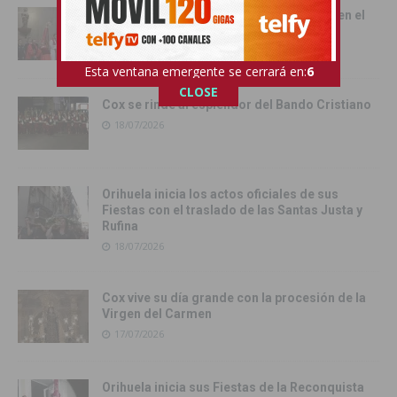
La tradición toma las calles de Orihuela en el
multitudinario Desfile del Pájaro
19/07/2026
Esta ventana emergente se cerrará en:
4
CLOSE
Cox se rinde al esplendor del Bando Cristiano
18/07/2026
Orihuela inicia los actos oficiales de sus
Fiestas con el traslado de las Santas Justa y
Rufina
18/07/2026
Cox vive su día grande con la procesión de la
Virgen del Carmen
17/07/2026
Orihuela inicia sus Fiestas de la Reconquista