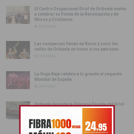
El Centro Ocupacional Oriol de Orihuela vuelve
a celebrar su Fiesta de la Reconquista y de
Moros y Cristianos
20/07/2026
Las comparsas llenan de flores y color las
calles de Orihuela en honor a sus patronas
20/07/2026
La Vega Baja celebra a lo grande el segundo
Mundial de España
20/07/2026
Orihuela despide la Gloriosa Enseña del Oriol
hasta el próximo año con su tradicional
retirada
19/07/2026