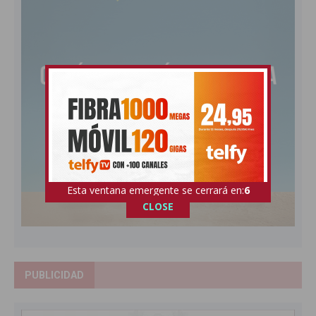
Esta ventana emergente se cerrará en:
5
CLOSE
PUBLICIDAD