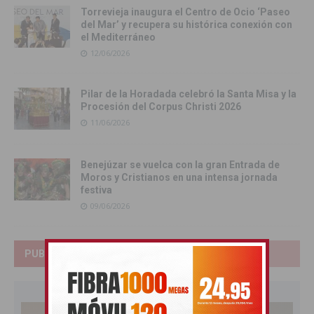
Torrevieja inaugura el Centro de Ocio ‘Paseo
del Mar’ y recupera su histórica conexión con
el Mediterráneo
12/06/2026
Pilar de la Horadada celebró la Santa Misa y la
Procesión del Corpus Christi 2026
11/06/2026
Benejúzar se vuelca con la gran Entrada de
Moros y Cristianos en una intensa jornada
festiva
09/06/2026
PUBLICIDAD