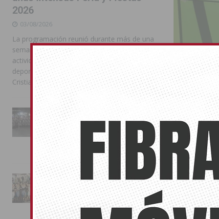
2026
03/08/2026
La programación reunió durante más de una
semana actos institucionales, conciertos,
actividades familiares, competiciones
deportivas y las celebraciones de Moros y
Cristianos
La Entrada Cristiana llena de
esplendor las calles de
Almoradí en una multitudinaria
jornada festera
Benejúzar
02/08/2026
21/09/2016
Los benejucen
La magia de la Entrada Mora
toneladas de 
conquista las calles de
Almoradí
01/08/2026