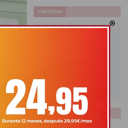
PUBLICIDAD
iales
ón de ocho
LOTERIAS
Bonoloto