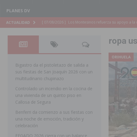
PLANES DV
[ 07/08/2026 ]
Los Montesinos refuerza su apoyo a la 
ACTUALIDAD
[ 07/08/2026 ]
Orihuela cumple los objetivos de ‘Refluy
ropa u
ORIHUELA
[ 07/08/2026 ]
Orihuela organiza un concierto sinfónic
ORIHUELA
Golf & Country Club
ORIHUELA
Bigastro da el pistoletazo de salida a
sus fiestas de San Joaquín 2026 con un
[ 07/08/2026 ]
El Ayuntamiento de Almoradí mejora la 
multitudinario chupinazo
ALMORADÍ
Controlado un incendio en la cocina de
una vivienda de un quinto piso en
[ 07/08/2026 ]
Educación destina 1,2 millones adicional
Callosa de Segura
[ 07/08/2026 ]
La Policía Nacional desarticula un grup
Benferri da comienzo a sus fiestas con
clonación de llaves electrónicas
ORIHUELA
una noche de emoción, tradición y
celebración
[ 07/08/2026 ]
Torrevieja impulsa el empleo con la c
FEGADO 2026 cierra con un balance
TORREVIEJA