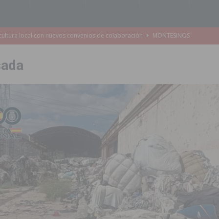
cultura local con nuevos convenios de colaboración
MONTESINOS
e Mi Río’ y recibirá 3,3 millones de la Fundación Biodiversidad
sada
o de la Orquesta de Jóvenes de la Provincia de Alicante en Las Colinas
accesibilidad de las aceras del entorno del CEIP Pascual Andreu
es al CEIP nº 2 de Catral dentro del Plan Edificant
COMARCA
o criminal especializado en el robo de vehículos de alta gama mediante la
ontratación de 55 personas desempleadas a través de seis programas