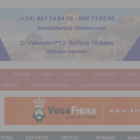
S
REDOVÁN
RAFAL
DOLORES
MONTESINOS
COX
COMARCA
EMPRESAS DE LA VEGA
ELECCIONES MUNICIPALES MAYO 2
LTURA
DEPORTES
FIESTAS
OPINIÓN
AGRI