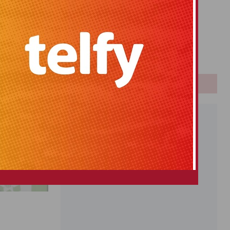
Primitiva
El Gordo
Euromillones
Loteria
Once
PUBLICIDAD