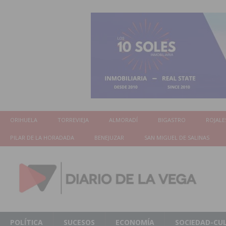
ORIHUELA
TORREVIEJA
ALMORADÍ
BIGASTRO
ROJALE
PILAR DE LA HORADADA
BENEJUZAR
SAN MIGUEL DE SALINAS
POLÍTICA
SUCESOS
ECONOMÍA
SOCIEDAD-CU