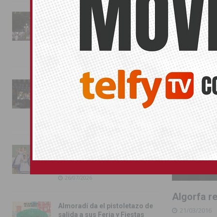
COMARCA
La fiesta se adueña de
Almoradí con la presentación
de los cargos festeros y la
toma del castillo
31/07/2026
Pilar de la Horadada
conmemora con emoción el
40º aniversario de su
independencia como municipio
31/07/2026
Almoradí presume de raíces
con el desfile del Bando
Huertano
26/07/2026
Algorfa r
Almoradí da el pistoletazo de
21/03/2016
salida a sus Feria y Fiestas