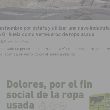
de incendios e inundaciones por el estado de sus barrancos
to de la CV-95, clave para Torrevieja
TORREVIEJA
n hombre por estafa y utilizar una nave industria
zo a sus Fiestas 2026
COMARCA
e Orihuela como vertederos de ropa usada
Diario de la Vega
ación de la Corte 2026
BIGASTRO
a causado un perjuicio económico en la víctima de unos 120.000 euros
sus fiestas de San Joaquín 2026 con un multitudinario chupinazo
o, además, un delito contra el medio ambiente
 una vivienda de un quinto piso en Callosa de Segura
CALLOSA DE
 una noche de emoción, tradición y celebración
COMARCA
tórico y consolida a Dolores como referente ganadero de la CV