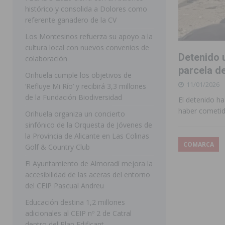
histórico y consolida a Dolores como
[ 07/08/2026 ]
Raiguero de Bonanza alerta del riesgo 
referente ganadero de la CV
ORIHUELA
Los Montesinos refuerza su apoyo a la
cultura local con nuevos convenios de
[ 07/08/2026 ]
La Generalitat impulsa el desdoblamien
Detenido u
colaboración
[ 07/08/2026 ]
Benferri ya se prepara para dar comien
parcela d
Orihuela cumple los objetivos de
11/01/2026
[ 07/08/2026 ]
Bigastro se viste de gala para la coron
‘Refluye Mi Río’ y recibirá 3,3 millones
de la Fundación Biodiversidad
El detenido h
[ 09/08/2026 ]
Bigastro da el pistoletazo de salida a 
haber cometid
Orihuela organiza un concierto
BIGASTRO
sinfónico de la Orquesta de Jóvenes de
la Provincia de Alicante en Las Colinas
[ 08/08/2026 ]
Controlado un incendio en la cocina de
COMARCA
Golf & Country Club
SEGURA
El Ayuntamiento de Almoradí mejora la
[ 08/08/2026 ]
Benferri da comienzo a sus fiestas con
accesibilidad de las aceras del entorno
del CEIP Pascual Andreu
[ 07/08/2026 ]
FEGADO 2026 cierra con un balance his
Educación destina 1,2 millones
DOLORES
adicionales al CEIP nº 2 de Catral
dentro del Plan Edificant