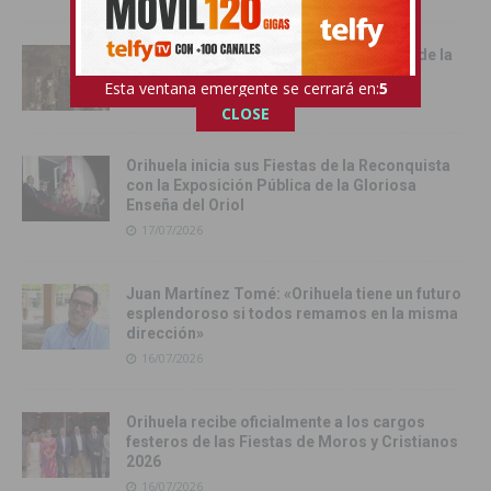
Cox vive su día grande con la procesión de la
Virgen del Carmen
Esta ventana emergente se cerrará en:
4
17/07/2026
CLOSE
Orihuela inicia sus Fiestas de la Reconquista
con la Exposición Pública de la Gloriosa
Enseña del Oriol
17/07/2026
Juan Martínez Tomé: «Orihuela tiene un futuro
esplendoroso si todos remamos en la misma
dirección»
16/07/2026
Orihuela recibe oficialmente a los cargos
festeros de las Fiestas de Moros y Cristianos
2026
16/07/2026