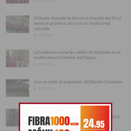
20/07/2026
Orihuela despide la Gloriosa Enseña del Oriol
hasta el próximo año con su tradicional
retirada
19/07/2026
La tradición toma las calles de Orihuela en el
multitudinario Desfile del Pájaro
19/07/2026
Cox se rinde al esplendor del Bando Cristiano
18/07/2026
Orihuela inicia los actos oficiales de sus
Fiestas con el traslado de las Santas Justa y
Rufina
18/07/2026