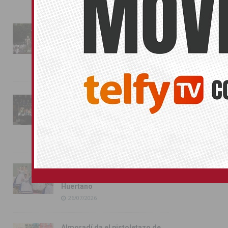
La fiesta se adueña de
Almoradí con la presentación
de los cargos festeros y la
toma del castillo
31/07/2026
Pilar de la Horadada
conmemora con emoción el
40º aniversario de su
independencia como municipio
31/07/2026
Almoradí presume de raíces
con el desfile del Bando
Huertano
26/07/2026
Almoradí da el pistoletazo de