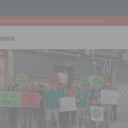
e Mi Río’ y recibirá 3,3 millones de la Fundación Biodiversidad
osos
o de la Orquesta de Jóvenes de la Provincia de Alicante en Las Colinas
ÍA
accesibilidad de las aceras del entorno del CEIP Pascual Andreu
es al CEIP nº 2 de Catral dentro del Plan Edificant
COMARCA
o criminal especializado en el robo de vehículos de alta gama mediante la
ontratación de 55 personas desempleadas a través de seis programas
de incendios e inundaciones por el estado de sus barrancos