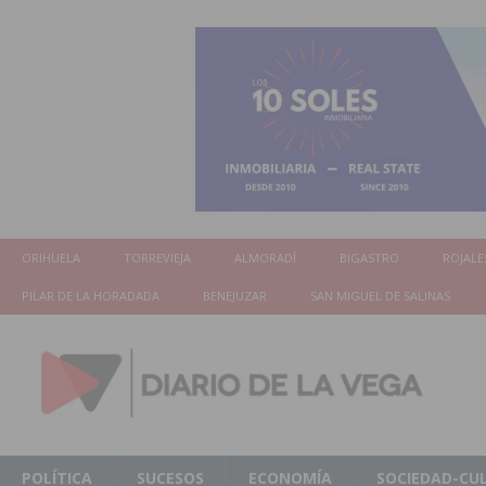
ORIHUELA
TORREVIEJA
ALMORADÍ
BIGASTRO
ROJALE
PILAR DE LA HORADADA
BENEJUZAR
SAN MIGUEL DE SALINAS
POLÍTICA
SUCESOS
ECONOMÍA
SOCIEDAD-CU