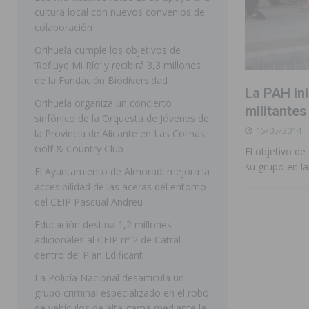
cultura local con nuevos convenios de
ORIHUELA
colaboración
[ 07/08/2026 ]
La Generalitat impulsa el desdoblamien
Orihuela cumple los objetivos de
‘Refluye Mi Río’ y recibirá 3,3 millones
[ 07/08/2026 ]
Benferri ya se prepara para dar comien
de la Fundación Biodiversidad
La PAH in
[ 07/08/2026 ]
Bigastro se viste de gala para la coron
Orihuela organiza un concierto
militantes
[ 07/08/2026 ]
Rojales clausura con éxito las Fiestas
sinfónico de la Orquesta de Jóvenes de
15/05/2014
la Provincia de Alicante en Las Colinas
[ 08/08/2026 ]
Controlado un incendio en la cocina de
Golf & Country Club
El objetivo de
SEGURA
su grupo en l
El Ayuntamiento de Almoradí mejora la
accesibilidad de las aceras del entorno
[ 08/08/2026 ]
Benferri da comienzo a sus fiestas con
del CEIP Pascual Andreu
[ 07/08/2026 ]
FEGADO 2026 cierra con un balance his
Educación destina 1,2 millones
DOLORES
adicionales al CEIP nº 2 de Catral
dentro del Plan Edificant
[ 07/08/2026 ]
Los Montesinos refuerza su apoyo a la 
La Policía Nacional desarticula un
grupo criminal especializado en el robo
de vehículos de alta gama mediante la