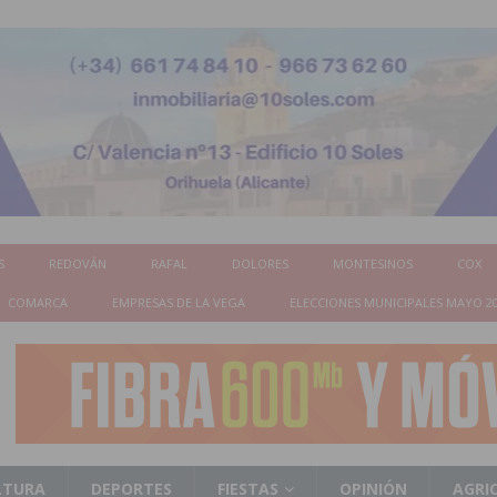
S
REDOVÁN
RAFAL
DOLORES
MONTESINOS
COX
COMARCA
EMPRESAS DE LA VEGA
ELECCIONES MUNICIPALES MAYO 2
LTURA
DEPORTES
FIESTAS
OPINIÓN
AGRI