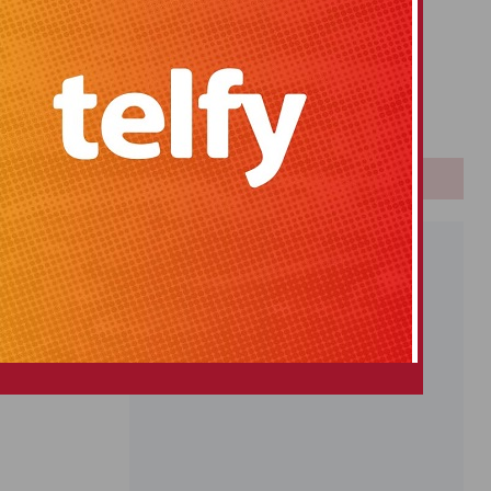
Primitiva
El Gordo
Euromillones
Loteria
Once
PUBLICIDAD