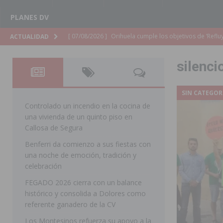
PLANES DV
[ 07/08/2026 ]
Orihuela cumple los objetivos de ‘Refluy
ACTUALIDAD
ORIHUELA
silenci
[ 07/08/2026 ]
Orihuela organiza un concierto sinfónic
Golf & Country Club
ORIHUELA
SIN CATEGOR
[ 07/08/2026 ]
El Ayuntamiento de Almoradí mejora la 
Controlado un incendio en la cocina de
una vivienda de un quinto piso en
ALMORADÍ
Callosa de Segura
[ 07/08/2026 ]
Educación destina 1,2 millones adicional
Benferri da comienzo a sus fiestas con
una noche de emoción, tradición y
[ 07/08/2026 ]
La Policía Nacional desarticula un grup
celebración
clonación de llaves electrónicas
ORIHUELA
FEGADO 2026 cierra con un balance
[ 07/08/2026 ]
Torrevieja impulsa el empleo con la c
histórico y consolida a Dolores como
referente ganadero de la CV
TORREVIEJA
Los Montesinos refuerza su apoyo a la
[ 07/08/2026 ]
Raiguero de Bonanza alerta del riesgo 