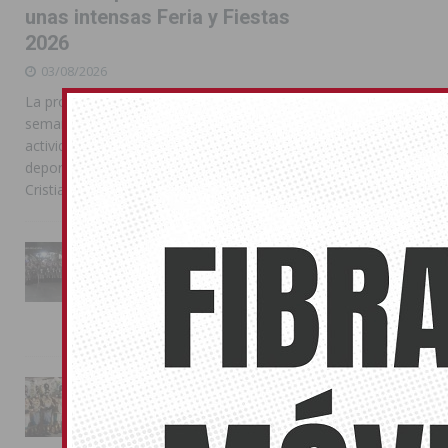
unas intensas Feria y Fiestas
2026
03/08/2026
La programación reunió durante más de una
semana actos institucionales, conciertos,
actividades familiares, competiciones
deportivas y las celebraciones de Moros y
Cristianos
La Entrada Cristiana llena de
esplendor las calles de
Almoradí en una multitudinaria
jornada festera
02/08/2026
La magia de la Entrada Mora
conquista las calles de
Almoradí
01/08/2026