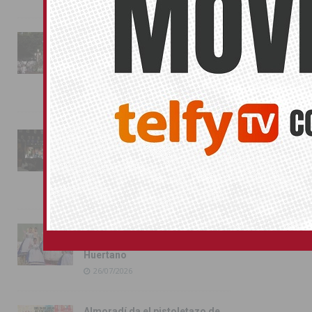
La fiesta se adueña de
Almoradí con la presentación
de los cargos festeros y la
toma del castillo
31/07/2026
Pilar de la Horadada
conmemora con emoción el
40º aniversario de su
independencia como municipio
31/07/2026
Almoradí presume de raíces
con el desfile del Bando
Huertano
26/07/2026
Almoradí da el pistoletazo de