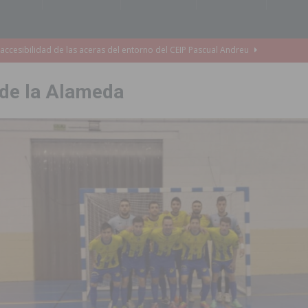
accesibilidad de las aceras del entorno del CEIP Pascual Andreu
 de la Alameda
es al CEIP nº 2 de Catral dentro del Plan Edificant
COMARCA
o criminal especializado en el robo de vehículos de alta gama mediante la
ontratación de 55 personas desempleadas a través de seis programas
de incendios e inundaciones por el estado de sus barrancos
to de la CV-95, clave para Torrevieja
TORREVIEJA
zo a sus Fiestas 2026
COMARCA
ación de la Corte 2026
BIGASTRO