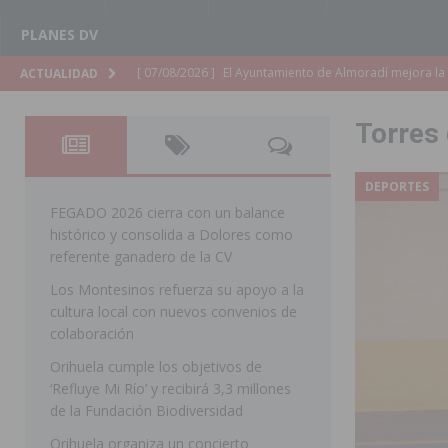
PLANES DV
[ 07/08/2026 ]
El Ayuntamiento de Almoradí mejora la 
ACTUALIDAD
ALMORADÍ
Torres
[ 07/08/2026 ]
Educación destina 1,2 millones adicional
[ 07/08/2026 ]
La Policía Nacional desarticula un grup
DEPORTES
clonación de llaves electrónicas
ORIHUELA
FEGADO 2026 cierra con un balance
histórico y consolida a Dolores como
[ 07/08/2026 ]
Torrevieja impulsa el empleo con la c
referente ganadero de la CV
TORREVIEJA
Los Montesinos refuerza su apoyo a la
cultura local con nuevos convenios de
[ 07/08/2026 ]
Raiguero de Bonanza alerta del riesgo 
colaboración
ORIHUELA
Orihuela cumple los objetivos de
[ 07/08/2026 ]
La Generalitat impulsa el desdoblamien
‘Refluye Mi Río’ y recibirá 3,3 millones
de la Fundación Biodiversidad
[ 07/08/2026 ]
Benferri ya se prepara para dar comien
Orihuela organiza un concierto
[ 07/08/2026 ]
Bigastro se viste de gala para la coron