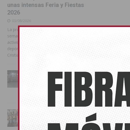
unas intensas Feria y Fiestas
2026
03/08/2026
La programación reunió durante más de una
semana actos institucionales, conciertos,
actividades familiares, competiciones
deportivas y las celebraciones de Moros y
Cristianos
La Entrada Cristiana llena de
esplendor las calles de
Almoradí en una multitudinaria
jornada festera
02/08/2026
La magia de la Entrada Mora
conquista las calles de
Almoradí
01/08/2026