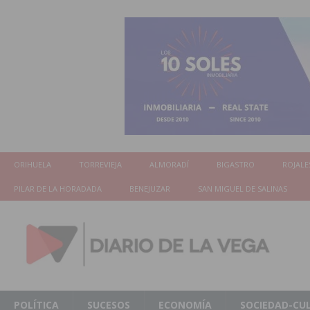
ORIHUELA
TORREVIEJA
ALMORADÍ
BIGASTRO
ROJALE
PILAR DE LA HORADADA
BENEJUZAR
SAN MIGUEL DE SALINAS
POLÍTICA
SUCESOS
ECONOMÍA
SOCIEDAD-CU