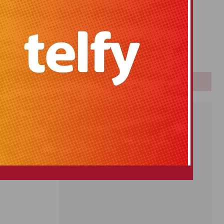
Primitiva
El Gordo
Euromillones
Loteria
Once
PUBLICIDAD