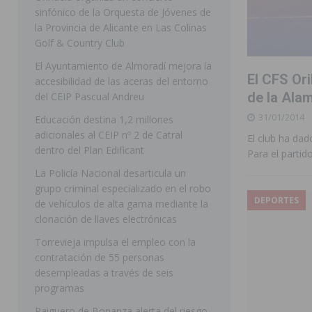
sinfónico de la Orquesta de Jóvenes de
[ 07/08/2026 ]
Rojales clausura con éxito las Fiestas
la Provincia de Alicante en Las Colinas
Golf & Country Club
[ 06/08/2026 ]
Redován presenta la programación de su
El Ayuntamiento de Almoradí mejora la
Arcángel
REDOVÁN
El CFS Ori
accesibilidad de las aceras del entorno
[ 06/08/2026 ]
El PSOE denuncia una nueva prórroga de
de la Ala
del CEIP Pascual Andreu
31/01/2014
[ 07/08/2026 ]
FEGADO 2026 cierra con un balance his
Educación destina 1,2 millones
adicionales al CEIP nº 2 de Catral
El club ha dad
DOLORES
dentro del Plan Edificant
Para el partid
[ 07/08/2026 ]
Los Montesinos refuerza su apoyo a la 
La Policía Nacional desarticula un
grupo criminal especializado en el robo
[ 07/08/2026 ]
Orihuela cumple los objetivos de ‘Refluy
DEPORTES
de vehículos de alta gama mediante la
ORIHUELA
clonación de llaves electrónicas
[ 07/08/2026 ]
Orihuela organiza un concierto sinfónic
Torrevieja impulsa el empleo con la
contratación de 55 personas
Golf & Country Club
ORIHUELA
desempleadas a través de seis
programas
Raiguero de Bonanza alerta del riesgo