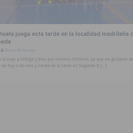
 de las Urbanizaciones de Ciudad Quesada 2026
ROJALES
s Fiestas Patronales en honor a la Virgen de la Salud y San Miguel
huela juega esta tarde en la localidad madrileña 
 la ORA en Orihuela ‘sin mejoras ni bonificaciones’
ORIHUELA
meda
Diario de la vega
tórico y consolida a Dolores como referente ganadero de la CV
o la baja a Ortega y Jhon por motivos técnicos, ya que no gozaban d
o de hoy a las seis y media de la tarde en Segunda B
[…]
cultura local con nuevos convenios de colaboración
MONTESINOS
e Mi Río’ y recibirá 3,3 millones de la Fundación Biodiversidad
o de la Orquesta de Jóvenes de la Provincia de Alicante en Las Colinas