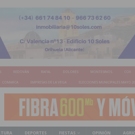
S
REDOVÁN
RAFAL
DOLORES
MONTESINOS
COX
COMARCA
EMPRESAS DE LA VEGA
ELECCIONES MUNICIPALES MAYO 2
LTURA
DEPORTES
FIESTAS
OPINIÓN
AGRI