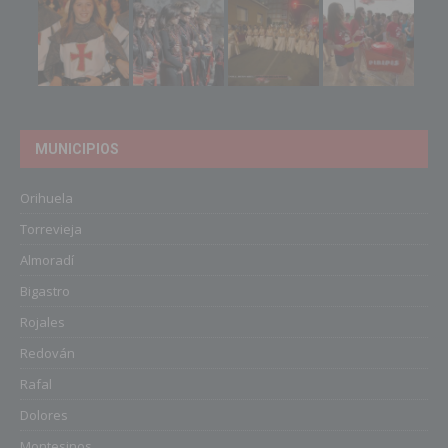
MUNICIPIOS
Orihuela
Torrevieja
Almoradí
Bigastro
Rojales
Redován
Rafal
Dolores
Montesinos