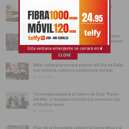
Las senadoras de la Vega Baja acercan el
Senado a la comarca
17/06/2026
Catral da el pistoletazo de salida a las fiestas
de San Juan 2026 con el Festival del Chupinazo
13/06/2026
Esta ventana emergente se cerrará en:
3
CLOSE
Rafal celebra la tercera edición del Día de Rafal
con historia, cultura y convivencia vecinal
13/06/2026
Torrevieja inaugura el Centro de Ocio ‘Paseo
del Mar’ y recupera su histórica conexión con
el Mediterráneo
12/06/2026
Pilar de la Horadada celebró la Santa Misa y la