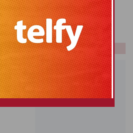
Primitiva
El Gordo
Euromillones
Loteria
Once
PUBLICIDAD