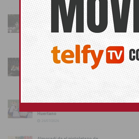
La fiesta se adueña de
Almoradí con la presentación
de los cargos festeros y la
toma del castillo
31/07/2026
Pilar de la Horadada
conmemora con emoción el
40º aniversario de su
independencia como municipio
31/07/2026
Almoradí presume de raíces
con el desfile del Bando
Huertano
26/07/2026
Almoradí da el pistoletazo de