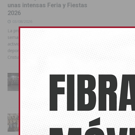
unas intensas Feria y Fiestas
2026
03/08/2026
La programación reunió durante más de una
semana actos institucionales, conciertos,
actividades familiares, competiciones
deportivas y las celebraciones de Moros y
Cristianos
La Entrada Cristiana llena de
esplendor las calles de
Almoradí en una multitudinaria
jornada festera
02/08/2026
La magia de la Entrada Mora
conquista las calles de
Almoradí
01/08/2026