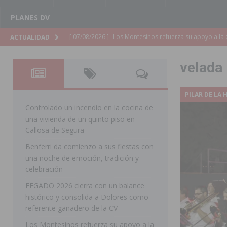
PLANES DV
[ 07/08/2026 ]
Orihuela cumple los objetivos de ‘Refluy
ACTUALIDAD
ORIHUELA
velada 
[ 07/08/2026 ]
Orihuela organiza un concierto sinfónic
Golf & Country Club
ORIHUELA
PILAR DE LA
[ 07/08/2026 ]
El Ayuntamiento de Almoradí mejora la 
Controlado un incendio en la cocina de
una vivienda de un quinto piso en
ALMORADÍ
Callosa de Segura
[ 07/08/2026 ]
Educación destina 1,2 millones adicional
Benferri da comienzo a sus fiestas con
una noche de emoción, tradición y
[ 07/08/2026 ]
La Policía Nacional desarticula un grup
celebración
clonación de llaves electrónicas
ORIHUELA
FEGADO 2026 cierra con un balance
[ 07/08/2026 ]
Torrevieja impulsa el empleo con la c
histórico y consolida a Dolores como
referente ganadero de la CV
TORREVIEJA
Los Montesinos refuerza su apoyo a la
[ 07/08/2026 ]
Raiguero de Bonanza alerta del riesgo 