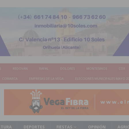
S
REDOVÁN
RAFAL
DOLORES
MONTESINOS
COX
COMARCA
EMPRESAS DE LA VEGA
ELECCIONES MUNICIPALES MAYO 2
LTURA
DEPORTES
FIESTAS
OPINIÓN
AGRI