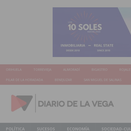
ORIHUELA
TORREVIEJA
ALMORADÍ
BIGASTRO
ROJALE
PILAR DE LA HORADADA
BENEJUZAR
SAN MIGUEL DE SALINAS
POLÍTICA
SUCESOS
ECONOMÍA
SOCIEDAD-CU