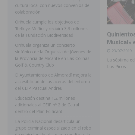
cultura local con nuevos convenios de
ORIHUELA
colaboración
[ 07/08/2026 ]
La Generalitat impulsa el desdoblamien
Orihuela cumple los objetivos de
‘Refluye Mi Río’ y recibirá 3,3 millones
[ 07/08/2026 ]
Benferri ya se prepara para dar comien
Quiniento
de la Fundación Biodiversidad
[ 07/08/2026 ]
Bigastro se viste de gala para la coron
Musical» 
Orihuela organiza un concierto
23/07/2019
[ 07/08/2026 ]
Rojales clausura con éxito las Fiestas
sinfónico de la Orquesta de Jóvenes de
la Provincia de Alicante en Las Colinas
La séptima edi
[ 08/08/2026 ]
Controlado un incendio en la cocina de
Golf & Country Club
Los Picos
SEGURA
El Ayuntamiento de Almoradí mejora la
accesibilidad de las aceras del entorno
[ 08/08/2026 ]
Benferri da comienzo a sus fiestas con
del CEIP Pascual Andreu
[ 07/08/2026 ]
FEGADO 2026 cierra con un balance his
Educación destina 1,2 millones
DOLORES
adicionales al CEIP nº 2 de Catral
dentro del Plan Edificant
[ 07/08/2026 ]
Los Montesinos refuerza su apoyo a la 
La Policía Nacional desarticula un
grupo criminal especializado en el robo
de vehículos de alta gama mediante la