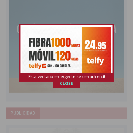
Esta ventana emergente se cerrará en:
5
CLOSE
PUBLICIDAD