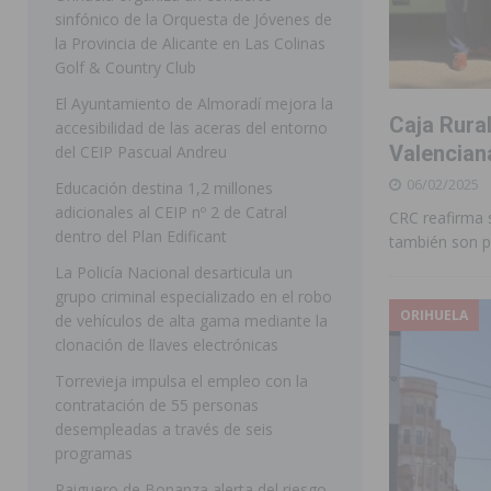
sinfónico de la Orquesta de Jóvenes de
[ 07/08/2026 ]
Rojales clausura con éxito las Fiestas
la Provincia de Alicante en Las Colinas
Golf & Country Club
[ 06/08/2026 ]
Redován presenta la programación de su
El Ayuntamiento de Almoradí mejora la
Arcángel
REDOVÁN
Caja Rura
accesibilidad de las aceras del entorno
[ 06/08/2026 ]
El PSOE denuncia una nueva prórroga de
Valencian
del CEIP Pascual Andreu
06/02/2025
[ 07/08/2026 ]
FEGADO 2026 cierra con un balance his
Educación destina 1,2 millones
adicionales al CEIP nº 2 de Catral
CRC reafirma 
DOLORES
dentro del Plan Edificant
también son pa
[ 07/08/2026 ]
Los Montesinos refuerza su apoyo a la 
La Policía Nacional desarticula un
grupo criminal especializado en el robo
[ 07/08/2026 ]
Orihuela cumple los objetivos de ‘Refluy
ORIHUELA
de vehículos de alta gama mediante la
ORIHUELA
clonación de llaves electrónicas
[ 07/08/2026 ]
Orihuela organiza un concierto sinfónic
Torrevieja impulsa el empleo con la
contratación de 55 personas
Golf & Country Club
ORIHUELA
desempleadas a través de seis
programas
Raiguero de Bonanza alerta del riesgo