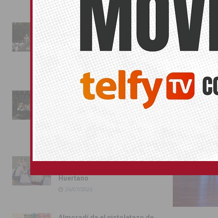
La fiesta se adueña de
Almoradí con la presentación
ORIHUELA
de los cargos festeros y la
toma del castillo
31/07/2026
Pilar de la Horadada
conmemora con emoción el
40º aniversario de su
independencia como municipio
31/07/2026
Almoradí presume de raíces
con el desfile del Bando
Huertano
26/07/2026
Almoradí da el pistoletazo de