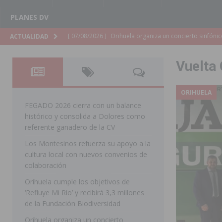
PLANES DV
[ 07/08/2026 ]
El Ayuntamiento de Almoradí mejora la 
ACTUALIDAD
ALMORADÍ
Vuelta 
[ 07/08/2026 ]
Educación destina 1,2 millones adicional
[ 07/08/2026 ]
La Policía Nacional desarticula un grup
ORIHUELA
clonación de llaves electrónicas
ORIHUELA
FEGADO 2026 cierra con un balance
histórico y consolida a Dolores como
[ 07/08/2026 ]
Torrevieja impulsa el empleo con la c
referente ganadero de la CV
TORREVIEJA
Los Montesinos refuerza su apoyo a la
cultura local con nuevos convenios de
[ 07/08/2026 ]
Raiguero de Bonanza alerta del riesgo 
colaboración
ORIHUELA
Orihuela cumple los objetivos de
[ 07/08/2026 ]
La Generalitat impulsa el desdoblamien
‘Refluye Mi Río’ y recibirá 3,3 millones
de la Fundación Biodiversidad
[ 07/08/2026 ]
Benferri ya se prepara para dar comien
Orihuela organiza un concierto
[ 07/08/2026 ]
Bigastro se viste de gala para la coron