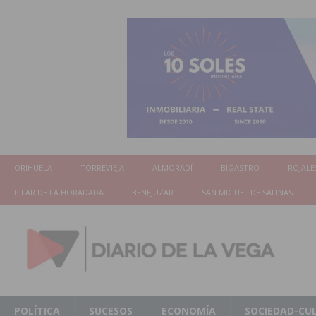
ORIHUELA
TORREVIEJA
ALMORADÍ
BIGASTRO
ROJALE
PILAR DE LA HORADADA
BENEJUZAR
SAN MIGUEL DE SALINAS
POLÍTICA
SUCESOS
ECONOMÍA
SOCIEDAD-CU