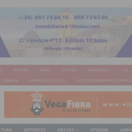
S
REDOVÁN
RAFAL
DOLORES
MONTESINOS
COX
COMARCA
EMPRESAS DE LA VEGA
ELECCIONES MUNICIPALES MAYO 2
LTURA
DEPORTES
FIESTAS
OPINIÓN
AGRI