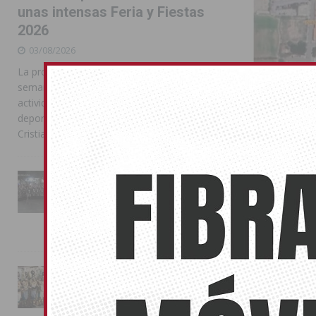
unas intensas Feria y Fiestas
2026
03/08/2026
La programación reunió durante más de una
semana actos institucionales, conciertos,
actividades familiares, competiciones
deportivas y las celebraciones de Moros y
Cristianos
La Entrada Cristiana llena de
esplendor las calles de
Almoradí en una multitudinaria
jornada festera
Estas son 
02/08/2026
Comunida
05/02/2025
La magia de la Entrada Mora
En calles com
conquista las calles de
martes para fa
Almoradí
01/08/2026