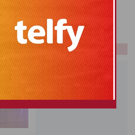
Primitiva
El Gordo
Euromillones
Loteria
Once
PUBLICIDAD