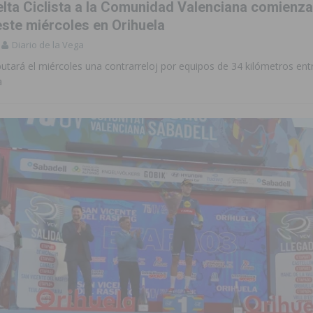
elta Ciclista a la Comunidad Valenciana comienza
este miércoles en Orihuela
Diario de la Vega
putará el miércoles una contrarreloj por equipos de 34 kilómetros ent
a