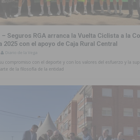
 de las Urbanizaciones de Ciudad Quesada 2026
ROJALES
s Fiestas Patronales en honor a la Virgen de la Salud y San Miguel
l – Seguros RGA arranca la Vuelta Ciclista a la 
 la ORA en Orihuela ‘sin mejoras ni bonificaciones’
ORIHUELA
a 2025 con el apoyo de Caja Rural Central
Diario de la Vega
tórico y consolida a Dolores como referente ganadero de la CV
su compromiso con el deporte y con los valores del esfuerzo y la sup
rte de la filosofía de la entidad
cultura local con nuevos convenios de colaboración
MONTESINOS
e Mi Río’ y recibirá 3,3 millones de la Fundación Biodiversidad
o de la Orquesta de Jóvenes de la Provincia de Alicante en Las Colinas