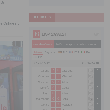
 a
DEPORTES
re Orihuela y