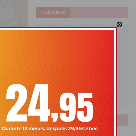
PUBLICIDAD
ista a la
LOTERIAS
zaban este
Bonoloto