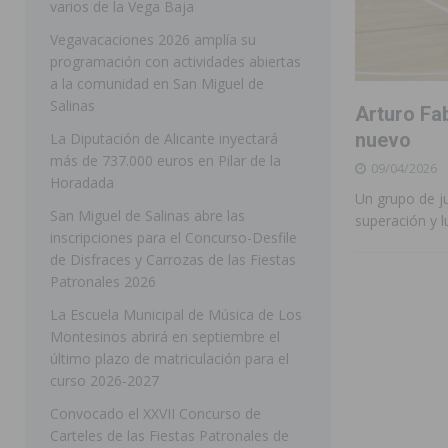
varios de la Vega Baja
[ 05/08/2026 ]
Orihuela ultima diferentes soluciones p
Vegavacaciones 2026 amplía su
programación con actividades abiertas
CEIP Virgen de la Puerta
ORIHUELA
a la comunidad en San Miguel de
[ 05/08/2026 ]
Torrevieja presenta su programación d
Salinas
Arturo Fab
[ 05/08/2026 ]
Sanidad Orihuela llama a observar el e
nuevo
La Diputación de Alicante inyectará
más de 737.000 euros en Pilar de la
09/04/2026
los desplazamientos
ORIHUELA
Horadada
Un grupo de j
[ 05/08/2026 ]
Orihuela acogerá una sesión informativ
San Miguel de Salinas abre las
superación y l
inscripciones para el Concurso-Desfile
ORIHUELA
de Disfraces y Carrozas de las Fiestas
[ 06/08/2026 ]
Redován presenta la programación de su
Patronales 2026
Arcángel
REDOVÁN
La Escuela Municipal de Música de Los
Montesinos abrirá en septiembre el
[ 06/08/2026 ]
El PSOE denuncia una nueva prórroga de
último plazo de matriculación para el
[ 06/08/2026 ]
La Diputación destina dos millones de e
curso 2026-2027
ellos varios de la Vega Baja
COMARCA
Convocado el XXVII Concurso de
Carteles de las Fiestas Patronales de
[ 06/08/2026 ]
Vegavacaciones 2026 amplía su program