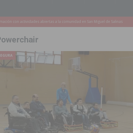
s de 737.000 euros en Pilar de la Horadada
PILAR DE LA HORADADA
iones para el Concurso-Desfile de Disfraces y Carrozas de las Fiestas
Powerchair
Montesinos abrirá en septiembre el último plazo de matriculación para el
SEGURA
s de las Fiestas Patronales de Pilar de la Horadada 2026
PILAR DE LA
amación de actividades deportivas, culturales y de aventura
 infantiles del municipio con nuevas actuaciones en la costa y las
 mociones para pedir responsabilidades y dimisiones
GUARDAMAR