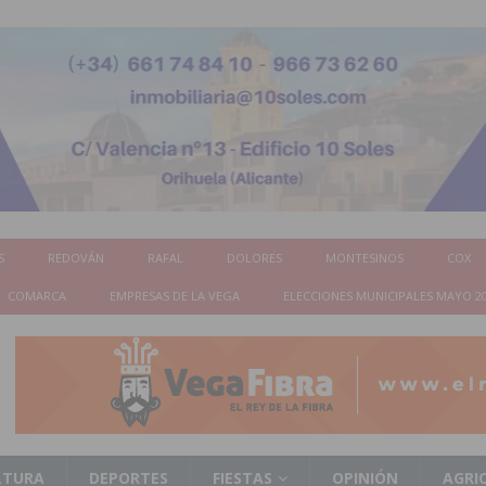
S
REDOVÁN
RAFAL
DOLORES
MONTESINOS
COX
COMARCA
EMPRESAS DE LA VEGA
ELECCIONES MUNICIPALES MAYO 2
LTURA
DEPORTES
FIESTAS
OPINIÓN
AGRI