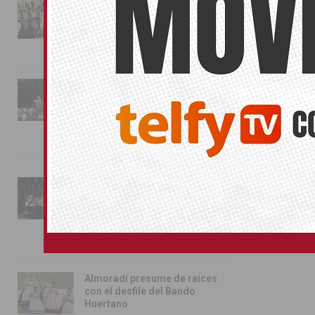
La magia de la Entrada Mora
conquista las calles de
Almoradí
01/08/2026
La fiesta se adueña de
Almoradí con la presentación
de los cargos festeros y la
toma del castillo
31/07/2026
Pilar de la Horadada
conmemora con emoción el
40º aniversario de su
independencia como municipio
31/07/2026
Almoradí presume de raíces
con el desfile del Bando
Huertano