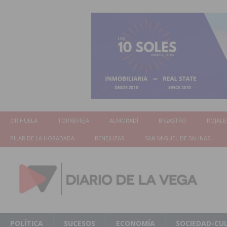
ORIHUELA
TORREVIEJA
ALMORADÍ
BIGASTRO
ROJALE
PILAR DE LA HORADADA
BENEJUZAR
SAN MIGUEL DE SALINAS
POLÍTICA
SUCESOS
ECONOMÍA
SOCIEDAD-CU