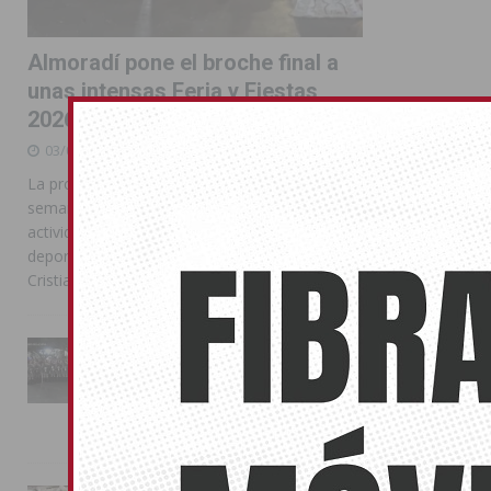
Almoradí pone el broche final a
unas intensas Feria y Fiestas
2026
03/08/2026
La programación reunió durante más de una
semana actos institucionales, conciertos,
actividades familiares, competiciones
deportivas y las celebraciones de Moros y
Cristianos
La Entrada Cristiana llena de
esplendor las calles de
Almoradí en una multitudinaria
jornada festera
02/08/2026