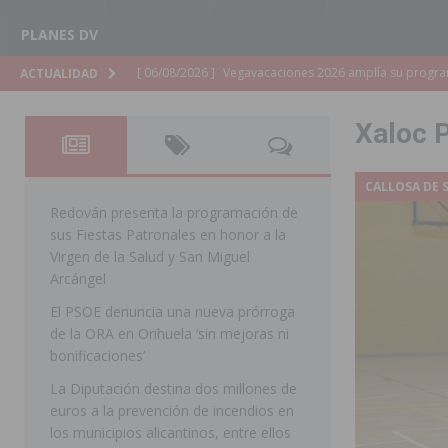
PLANES DV
[ 06/08/2026 ]
La Diputación de Alicante inyectará má
ACTUALIDAD
[ 06/08/2026 ]
San Miguel de Salinas abre las inscripc
Xaloc 
Patronales 2026
SAN MIGUEL DE SALINAS
[ 06/08/2026 ]
La Escuela Municipal de Música de Los 
CALLOSA DE 
curso 2026-2027
MONTESINOS
Redován presenta la programación de
sus Fiestas Patronales en honor a la
[ 06/08/2026 ]
Convocado el XXVII Concurso de Cartele
Virgen de la Salud y San Miguel
HORADADA
Arcángel
El PSOE denuncia una nueva prórroga
[ 06/08/2026 ]
Benejúzar vive el verano con una progr
de la ORA en Orihuela ‘sin mejoras ni
BENEJUZAR
bonificaciones’
[ 06/08/2026 ]
Orihuela continúa mejorando los parques
La Diputación destina dos millones de
euros a la prevención de incendios en
pedanías
ORIHUELA
los municipios alicantinos, entre ellos
[ 06/08/2026 ]
El PP de Guardamar lleva al Pleno dos