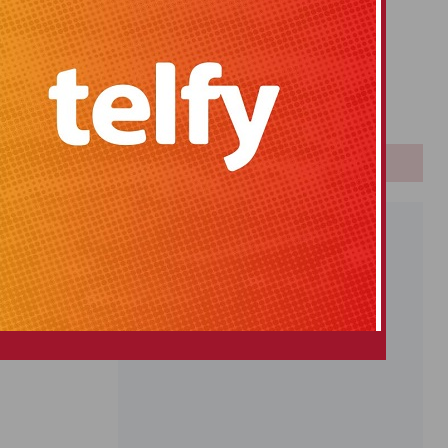
Primitiva
El Gordo
Euromillones
Loteria
Once
PUBLICIDAD