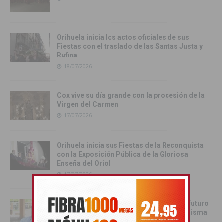
Orihuela inicia los actos oficiales de sus
Fiestas con el traslado de las Santas Justa y
Rufina
18/07/2026
Cox vive su día grande con la procesión de la
Virgen del Carmen
17/07/2026
Orihuela inicia sus Fiestas de la Reconquista
con la Exposición Pública de la Gloriosa
Enseña del Oriol
17/07/2026
Juan Martínez Tomé: «Orihuela tiene un futuro
esplendoroso si todos remamos en la misma
dirección»