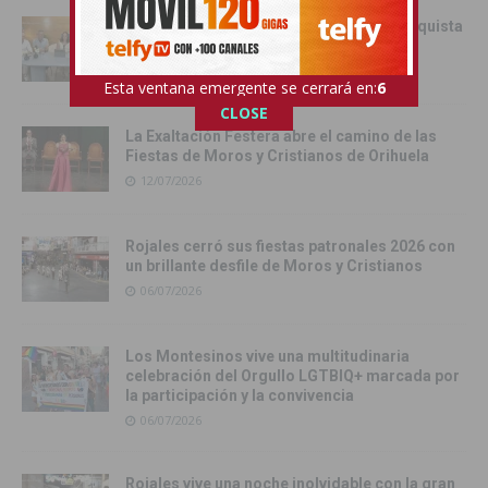
Orihuela ultima unas Fiestas de la Reconquista
que miran al futuro
14/07/2026
Esta ventana emergente se cerrará en:
4
CLOSE
La Exaltación Festera abre el camino de las
Fiestas de Moros y Cristianos de Orihuela
12/07/2026
Rojales cerró sus fiestas patronales 2026 con
un brillante desfile de Moros y Cristianos
06/07/2026
Los Montesinos vive una multitudinaria
celebración del Orgullo LGTBIQ+ marcada por
la participación y la convivencia
06/07/2026
Rojales vive una noche inolvidable con la gran