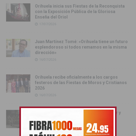
Orihuela inicia sus Fiestas de la Reconquista
con la Exposición Pública de la Gloriosa
Enseña del Oriol
17/07/2026
Juan Martínez Tomé: «Orihuela tiene un futuro
esplendoroso si todos remamos en la misma
dirección»
16/07/2026
Orihuela recibe oficialmente a los cargos
festeros de las Fiestas de Moros y Cristianos
2026
16/07/2026
La magia de la noche mora llena de color y
tradición las calles de Cox
16/07/2026