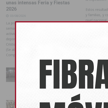
unas intensas Feria y Fiestas
2026
Estos resultad
y familias, y 
03/08/2026
nivel nacional.
La programación reunió durante más de una
semana actos institucionales, conciertos,
Compártelo:
actividades familiares, competiciones
deportivas y las celebraciones de Moros y
Cristianos Compártelo: Comparte en Facebook
(Se abre en una ventana nueva) Facebook
También pu
Compartir en
[...]
No related pos
La Entrada Cristiana llena de
esplendor las calles de
TORRE
Almoradí en una multitudinaria
jornada festera
02/08/2026
La magia de la Entrada Mora
conquista las calles de