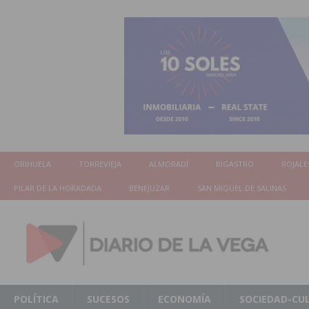
ORIHUELA
TORREVIEJA
ALMORADÍ
BIGASTRO
ROJALE
PILAR DE LA HORADADA
BENEJUZAR
SAN MIGUEL DE SALINAS
POLÍTICA
SUCESOS
ECONOMÍA
SOCIEDAD-CU