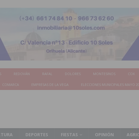
S
REDOVÁN
RAFAL
DOLORES
MONTESINOS
COX
COMARCA
EMPRESAS DE LA VEGA
ELECCIONES MUNICIPALES MAYO 2
LTURA
DEPORTES
FIESTAS
OPINIÓN
AGRI