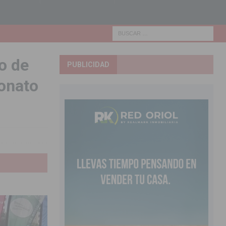
o de
PUBLICIDAD
onato