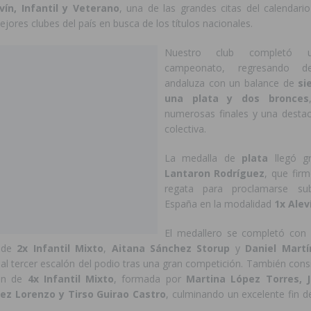
vín, Infantil y Veterano
, una de las grandes citas del calendario
ejores clubes del país en busca de los títulos nacionales.
Nuestro club completó u
campeonato, regresando d
andaluza con un balance de
si
una plata y dos bronces
numerosas finales y una desta
colectiva.
La medalla de
plata
llegó g
Lantaron Rodríguez
, que firm
regata para proclamarse s
España en la modalidad
1x Alev
El medallero se completó co
a de
2x Infantil Mixto
,
Aitana Sánchez Storup
y
Daniel Martí
 al tercer escalón del podio tras una gran competición. También cons
ión de
4x Infantil Mixto
, formada por
Martina López Torres, 
ez Lorenzo y Tirso Guirao Castro
, culminando un excelente fin 