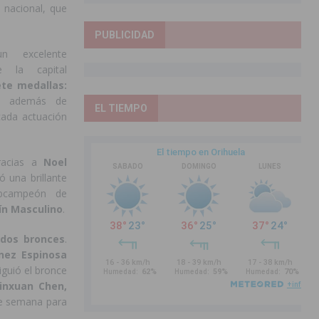
 nacional, que
PUBLICIDAD
n excelente
e la capital
ete medallas:
, además de
EL TIEMPO
cada actuación
racias a
Noel
ó una brillante
ubcampeón de
ín Masculino
.
n
dos bronces
.
nez Espinosa
iguió el bronce
Jinxuan Chen,
de semana para