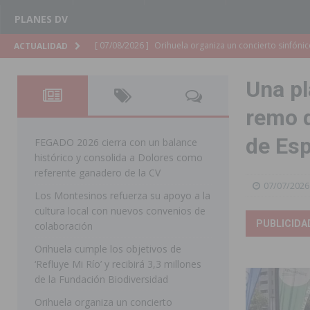
PLANES DV
[ 07/08/2026 ]
El Ayuntamiento de Almoradí mejora la 
ACTUALIDAD
ALMORADÍ
Una pl
[ 07/08/2026 ]
Educación destina 1,2 millones adicional
remo d
[ 07/08/2026 ]
La Policía Nacional desarticula un grup
de Es
clonación de llaves electrónicas
ORIHUELA
FEGADO 2026 cierra con un balance
histórico y consolida a Dolores como
[ 07/08/2026 ]
Torrevieja impulsa el empleo con la c
referente ganadero de la CV
07/07/2026
TORREVIEJA
Los Montesinos refuerza su apoyo a la
cultura local con nuevos convenios de
[ 07/08/2026 ]
Raiguero de Bonanza alerta del riesgo 
PUBLICIDA
colaboración
ORIHUELA
Orihuela cumple los objetivos de
[ 07/08/2026 ]
La Generalitat impulsa el desdoblamien
‘Refluye Mi Río’ y recibirá 3,3 millones
de la Fundación Biodiversidad
[ 07/08/2026 ]
Benferri ya se prepara para dar comien
Orihuela organiza un concierto
[ 07/08/2026 ]
Bigastro se viste de gala para la coron