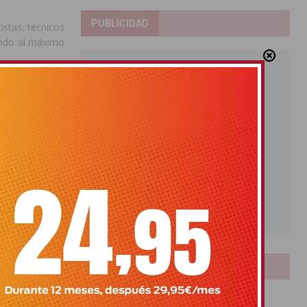
PUBLICIDAD
istas, técnicos
iendo al máximo
LOTERIAS
Bonoloto