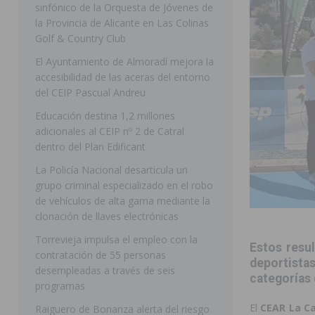
sinfónico de la Orquesta de Jóvenes de
[ 07/08/2026 ]
Rojales clausura con éxito las Fiestas
la Provincia de Alicante en Las Colinas
Golf & Country Club
[ 06/08/2026 ]
Redován presenta la programación de su
El Ayuntamiento de Almoradí mejora la
Arcángel
REDOVÁN
accesibilidad de las aceras del entorno
[ 06/08/2026 ]
El PSOE denuncia una nueva prórroga de
del CEIP Pascual Andreu
[ 07/08/2026 ]
FEGADO 2026 cierra con un balance his
Educación destina 1,2 millones
adicionales al CEIP nº 2 de Catral
DOLORES
dentro del Plan Edificant
[ 07/08/2026 ]
Los Montesinos refuerza su apoyo a la 
La Policía Nacional desarticula un
grupo criminal especializado en el robo
[ 07/08/2026 ]
Orihuela cumple los objetivos de ‘Refluy
de vehículos de alta gama mediante la
ORIHUELA
clonación de llaves electrónicas
[ 07/08/2026 ]
Orihuela organiza un concierto sinfónic
Torrevieja impulsa el empleo con la
Estos resul
contratación de 55 personas
Golf & Country Club
ORIHUELA
deportistas
desempleadas a través de seis
categorías
programas
El
CEAR La Ca
Raiguero de Bonanza alerta del riesgo