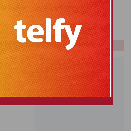
Primitiva
El Gordo
Euromillones
Loteria
Once
PUBLICIDAD