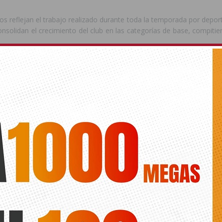
os reflejan el trabajo realizado durante toda la temporada por deport
consolidan el crecimiento del club en las categorías de base, compit
ede interesar
ts.
VIEJA
DEPORTES
REMO
MEDALLAS
ANTERIOR
SIGUIENTE
El PP de Orihuela respalda a
Dos remeras del RCN Torrevieja
Agustina Rodríguez y anuncia
hacen historia en la Henley Royal
acciones legales contra Deli Oslo
Regatta