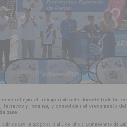
 de las Urbanizaciones de Ciudad Quesada 2026
ROJALES
s Fiestas Patronales en honor a la Virgen de la Salud y San Miguel
 la ORA en Orihuela ‘sin mejoras ni bonificaciones’
ORIHUELA
tórico y consolida a Dolores como referente ganadero de la CV
cultura local con nuevos convenios de colaboración
MONTESINOS
e Mi Río’ y recibirá 3,3 millones de la Fundación Biodiversidad
o de la Orquesta de Jóvenes de la Provincia de Alicante en Las Colinas
tados reflejan el trabajo realizado durante toda la t
, técnicos y familias, y consolidan el crecimiento del
 de base
rtuja de Sevilla
acogió del
3 al 5 de julio
el
Campeonato de Esp