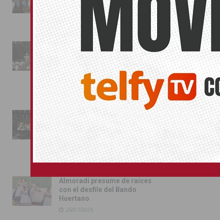
Almoradí
01/08/2026
La fiesta se adueña de
Almoradí con la presentación
de los cargos festeros y la
toma del castillo
31/07/2026
Pilar de la Horadada
conmemora con emoción el
40º aniversario de su
independencia como municipio
31/07/2026
Almoradí presume de raíces
con el desfile del Bando
Huertano
26/07/2026