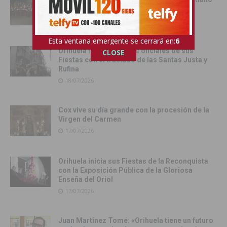
18/07/2026
Esta ventana emergente se cerrará en:
4
Orihuela inicia los actos oficiales de sus
CLOSE
Fiestas con el traslado de las Santas Justa y
Rufina
18/07/2026
Cox vive su día grande con la procesión de la
Virgen del Carmen
17/07/2026
Orihuela inicia sus Fiestas de la Reconquista
con la Exposición Pública de la Gloriosa
Enseña del Oriol
17/07/2026
Juan Martínez Tomé: «Orihuela tiene un futuro