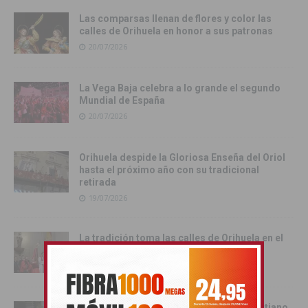
Las comparsas llenan de flores y color las
calles de Orihuela en honor a sus patronas
20/07/2026
La Vega Baja celebra a lo grande el segundo
Mundial de España
20/07/2026
Orihuela despide la Gloriosa Enseña del Oriol
hasta el próximo año con su tradicional
retirada
19/07/2026
La tradición toma las calles de Orihuela en el
multitudinario Desfile del Pájaro
19/07/2026
Cox se rinde al esplendor del Bando Cristiano