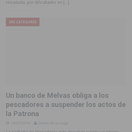
Horadada, por dificultades en
[…]
SIN CATEGORÍA
Un banco de Melvas obliga a los
pescadores a suspender los actos de
la Patrona
14/07/2014
Diario de la vega
La Cofradía de Pescadores pide disculpas y prima el interés