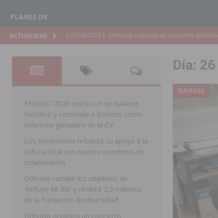
PLANES DV
[ 07/08/2026 ]
El Ayuntamiento de Almoradí mejora la 
ACTUALIDAD
ALMORADÍ
Día:
26
[ 07/08/2026 ]
Educación destina 1,2 millones adicional
[ 07/08/2026 ]
La Policía Nacional desarticula un grup
SUCESOS
clonación de llaves electrónicas
ORIHUELA
FEGADO 2026 cierra con un balance
histórico y consolida a Dolores como
[ 07/08/2026 ]
Torrevieja impulsa el empleo con la c
referente ganadero de la CV
TORREVIEJA
Los Montesinos refuerza su apoyo a la
cultura local con nuevos convenios de
[ 07/08/2026 ]
Raiguero de Bonanza alerta del riesgo 
colaboración
ORIHUELA
Orihuela cumple los objetivos de
[ 07/08/2026 ]
La Generalitat impulsa el desdoblamien
‘Refluye Mi Río’ y recibirá 3,3 millones
de la Fundación Biodiversidad
[ 07/08/2026 ]
Benferri ya se prepara para dar comien
Orihuela organiza un concierto
[ 07/08/2026 ]
Bigastro se viste de gala para la coron