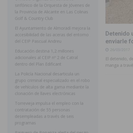
sinfónico de la Orquesta de Jóvenes de
[ 07/08/2026 ]
Rojales clausura con éxito las Fiestas
la Provincia de Alicante en Las Colinas
Golf & Country Club
[ 06/08/2026 ]
Redován presenta la programación de su
El Ayuntamiento de Almoradí mejora la
Arcángel
REDOVÁN
Detenido 
accesibilidad de las aceras del entorno
[ 06/08/2026 ]
El PSOE denuncia una nueva prórroga de
enviarle f
del CEIP Pascual Andreu
26/03/2017
[ 07/08/2026 ]
FEGADO 2026 cierra con un balance his
Educación destina 1,2 millones
adicionales al CEIP nº 2 de Catral
El detenido, d
DOLORES
dentro del Plan Edificant
manga a travé
[ 07/08/2026 ]
Los Montesinos refuerza su apoyo a la 
La Policía Nacional desarticula un
grupo criminal especializado en el robo
[ 07/08/2026 ]
Orihuela cumple los objetivos de ‘Refluy
de vehículos de alta gama mediante la
ORIHUELA
clonación de llaves electrónicas
[ 07/08/2026 ]
Orihuela organiza un concierto sinfónic
Torrevieja impulsa el empleo con la
contratación de 55 personas
Golf & Country Club
ORIHUELA
desempleadas a través de seis
programas
Raiguero de Bonanza alerta del riesgo