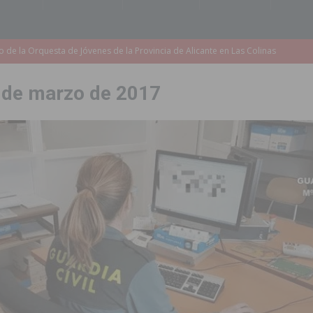
accesibilidad de las aceras del entorno del CEIP Pascual Andreu
 de marzo de 2017
es al CEIP nº 2 de Catral dentro del Plan Edificant
COMARCA
o criminal especializado en el robo de vehículos de alta gama mediante la
ontratación de 55 personas desempleadas a través de seis programas
de incendios e inundaciones por el estado de sus barrancos
to de la CV-95, clave para Torrevieja
TORREVIEJA
zo a sus Fiestas 2026
COMARCA
ación de la Corte 2026
BIGASTRO