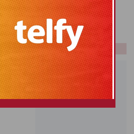
Primitiva
El Gordo
Euromillones
Loteria
Once
PUBLICIDAD