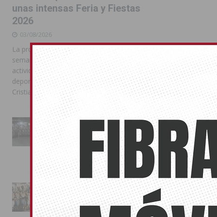
unas intensas Feria y Fiestas
2026
03/08/2026
La programación reunió durante más de una
semana actos institucionales, conciertos,
actividades familiares, competiciones
deportivas y las celebraciones de Moros y
Cristianos
La Entrada Cristiana llena de
esplendor las calles de
Almoradí en una multitudinaria
jornada festera
02/08/2026
La magia de la Entrada Mora
conquista las calles de
Almoradí
01/08/2026