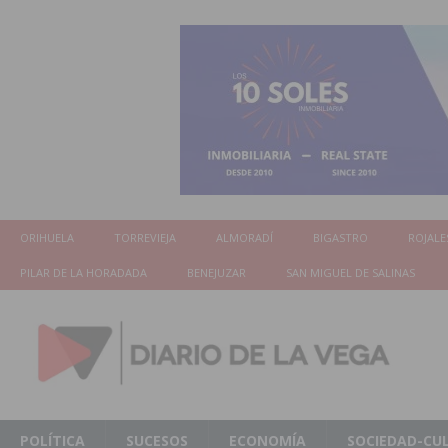
ORIHUELA
TORREVIEJA
ALMORADÍ
BIGASTRO
ROJALE
PILAR DE LA HORADADA
BENEJUZAR
SAN MIGUEL DE SALINAS
POLÍTICA
SUCESOS
ECONOMÍA
SOCIEDAD-CU