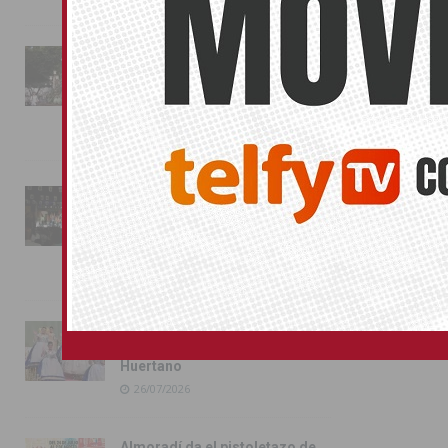
La fiesta se adueña de
Almoradí con la presentación
de los cargos festeros y la
toma del castillo
31/07/2026
Pilar de la Horadada
conmemora con emoción el
40º aniversario de su
independencia como municipio
31/07/2026
Almoradí presume de raíces
con el desfile del Bando
Huertano
26/07/2026
Almoradí da el pistoletazo de