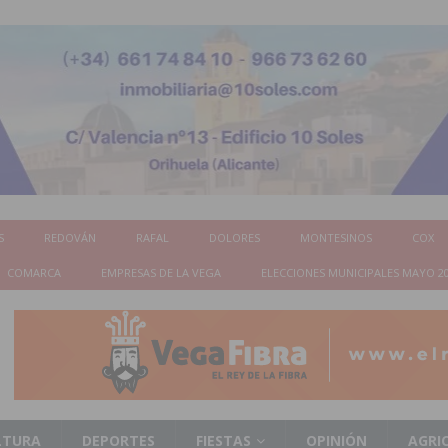
S
REDOVÁN
RAFAL
DOLORES
MONTESINOS
COX
COMARCA
EMPRESAS DE LA VEGA
ELECCIONES MUNICIPALES MAYO 2
LTURA
DEPORTES
FIESTAS
OPINIÓN
AGRI