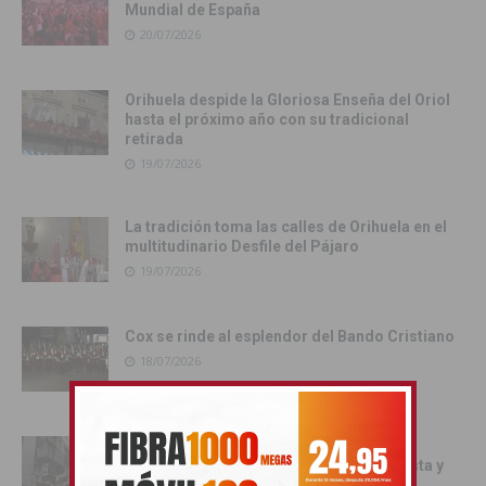
Mundial de España
20/07/2026
Orihuela despide la Gloriosa Enseña del Oriol
hasta el próximo año con su tradicional
retirada
19/07/2026
La tradición toma las calles de Orihuela en el
multitudinario Desfile del Pájaro
19/07/2026
Cox se rinde al esplendor del Bando Cristiano
18/07/2026
Orihuela inicia los actos oficiales de sus
Fiestas con el traslado de las Santas Justa y
Rufina