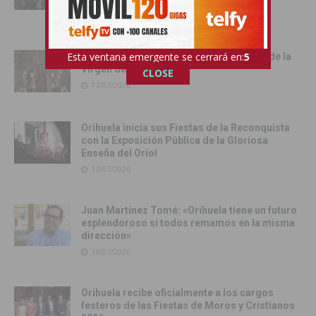
18/07/2026
Esta ventana emergente se cerrará en:
3
Cox vive su día grande con la procesión de la
Virgen del Carmen
CLOSE
17/07/2026
Orihuela inicia sus Fiestas de la Reconquista
con la Exposición Pública de la Gloriosa
Enseña del Oriol
17/07/2026
Juan Martínez Tomé: «Orihuela tiene un futuro
esplendoroso si todos remamos en la misma
dirección»
16/07/2026
Orihuela recibe oficialmente a los cargos
festeros de las Fiestas de Moros y Cristianos