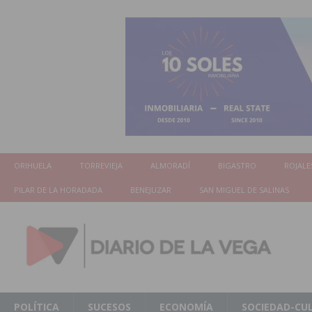
ORIHUELA
TORREVIEJA
ALMORADÍ
BIGASTRO
ROJALE
PILAR DE LA HORADADA
BENEJUZAR
SAN MIGUEL DE SALINAS
POLÍTICA
SUCESOS
ECONOMÍA
SOCIEDAD-CU