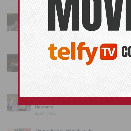
La fiesta se adueña de
Almoradí con la presentación
de los cargos festeros y la
toma del castillo
31/07/2026
Pilar de la Horadada
conmemora con emoción el
40º aniversario de su
independencia como municipio
31/07/2026
Almoradí presume de raíces
con el desfile del Bando
Huertano
26/07/2026
Almoradí da el pistoletazo de