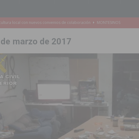
e Mi Río’ y recibirá 3,3 millones de la Fundación Biodiversidad
 de marzo de 2017
o de la Orquesta de Jóvenes de la Provincia de Alicante en Las Colinas
accesibilidad de las aceras del entorno del CEIP Pascual Andreu
es al CEIP nº 2 de Catral dentro del Plan Edificant
COMARCA
o criminal especializado en el robo de vehículos de alta gama mediante la
ontratación de 55 personas desempleadas a través de seis programas
de incendios e inundaciones por el estado de sus barrancos