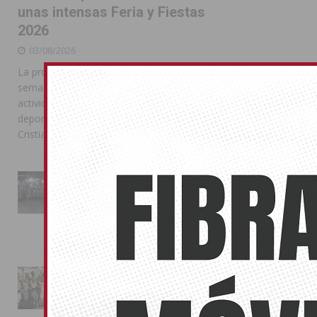
unas intensas Feria y Fiestas
2026
03/08/2026
La programación reunió durante más de una
semana actos institucionales, conciertos,
actividades familiares, competiciones
deportivas y las celebraciones de Moros y
Cristianos
La Entrada Cristiana llena de
esplendor las calles de
Almoradí en una multitudinaria
jornada festera
02/08/2026
La magia de la Entrada Mora
conquista las calles de
Almoradí
01/08/2026