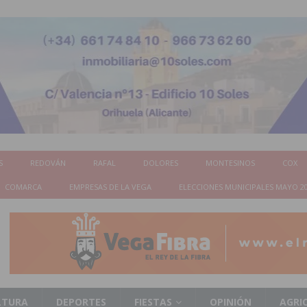
S
REDOVÁN
RAFAL
DOLORES
MONTESINOS
COX
COMARCA
EMPRESAS DE LA VEGA
ELECCIONES MUNICIPALES MAYO 2
LTURA
DEPORTES
FIESTAS
OPINIÓN
AGRI