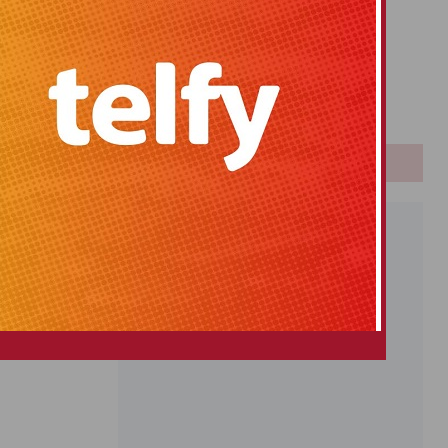
Primitiva
El Gordo
Euromillones
Loteria
Once
PUBLICIDAD