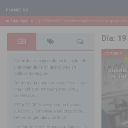
PLANES DV
[ 07/08/2026 ]
Orihuela cumple los objetivos de ‘Refluy
ACTUALIDAD
ORIHUELA
Día:
19
[ 07/08/2026 ]
Orihuela organiza un concierto sinfónic
Golf & Country Club
ORIHUELA
COMARCA
[ 07/08/2026 ]
El Ayuntamiento de Almoradí mejora la 
Controlado un incendio en la cocina de
una vivienda de un quinto piso en
ALMORADÍ
Callosa de Segura
[ 07/08/2026 ]
Educación destina 1,2 millones adicional
Benferri da comienzo a sus fiestas con
una noche de emoción, tradición y
[ 07/08/2026 ]
La Policía Nacional desarticula un grup
celebración
clonación de llaves electrónicas
ORIHUELA
FEGADO 2026 cierra con un balance
[ 07/08/2026 ]
Torrevieja impulsa el empleo con la c
histórico y consolida a Dolores como
referente ganadero de la CV
TORREVIEJA
Los Montesinos refuerza su apoyo a la
[ 07/08/2026 ]
Raiguero de Bonanza alerta del riesgo 