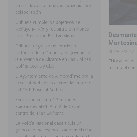
cultura local con nuevos convenios de
ORIHUELA
colaboración
[ 07/08/2026 ]
La Generalitat impulsa el desdoblamien
Orihuela cumple los objetivos de
‘Refluye Mi Río’ y recibirá 3,3 millones
[ 07/08/2026 ]
Benferri ya se prepara para dar comien
Desmantel
de la Fundación Biodiversidad
[ 07/08/2026 ]
Bigastro se viste de gala para la coron
Montesin
Orihuela organiza un concierto
19/03/2017
[ 07/08/2026 ]
Rojales clausura con éxito las Fiestas
sinfónico de la Orquesta de Jóvenes de
la Provincia de Alicante en Las Colinas
El local, en el
[ 08/08/2026 ]
Controlado un incendio en la cocina de
Golf & Country Club
mismo el cons
SEGURA
El Ayuntamiento de Almoradí mejora la
accesibilidad de las aceras del entorno
[ 08/08/2026 ]
Benferri da comienzo a sus fiestas con
del CEIP Pascual Andreu
[ 07/08/2026 ]
FEGADO 2026 cierra con un balance his
Educación destina 1,2 millones
DOLORES
adicionales al CEIP nº 2 de Catral
dentro del Plan Edificant
[ 07/08/2026 ]
Los Montesinos refuerza su apoyo a la 
La Policía Nacional desarticula un
grupo criminal especializado en el robo
de vehículos de alta gama mediante la