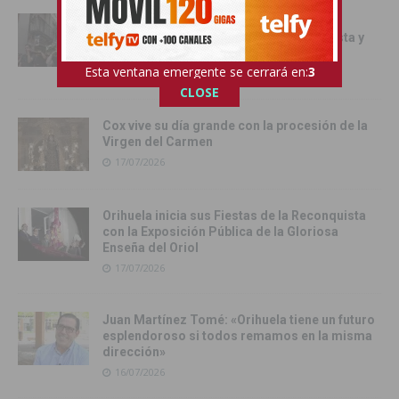
Orihuela inicia los actos oficiales de sus
Fiestas con el traslado de las Santas Justa y
Rufina
Esta ventana emergente se cerrará en:
1
18/07/2026
CLOSE
Cox vive su día grande con la procesión de la
Virgen del Carmen
17/07/2026
Orihuela inicia sus Fiestas de la Reconquista
con la Exposición Pública de la Gloriosa
Enseña del Oriol
17/07/2026
Juan Martínez Tomé: «Orihuela tiene un futuro
esplendoroso si todos remamos en la misma
dirección»
16/07/2026