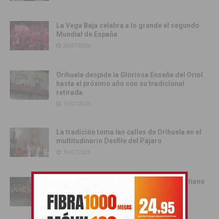
La Vega Baja celebra a lo grande el segundo
Mundial de España
20/07/2026
Orihuela despide la Gloriosa Enseña del Oriol
hasta el próximo año con su tradicional
retirada
19/07/2026
La tradición toma las calles de Orihuela en el
multitudinario Desfile del Pájaro
19/07/2026
Cox se rinde al esplendor del Bando Cristiano
18/07/2026