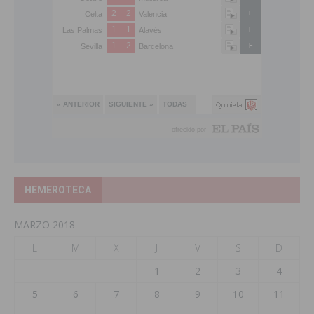
HEMEROTECA
MARZO 2018
L
M
X
J
V
S
D
1
2
3
4
5
6
7
8
9
10
11