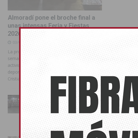
Almoradí pone el broche final a
unas intensas Feria y Fiestas
2026
03/08/2026
La programación reunió durante más de una
semana actos institucionales, conciertos,
actividades familiares, competiciones
deportivas y las celebraciones de Moros y
Cristianos
La Entrada Cristiana llena de
esplendor las calles de
Almoradí en una multitudinaria
jornada festera
02/08/2026