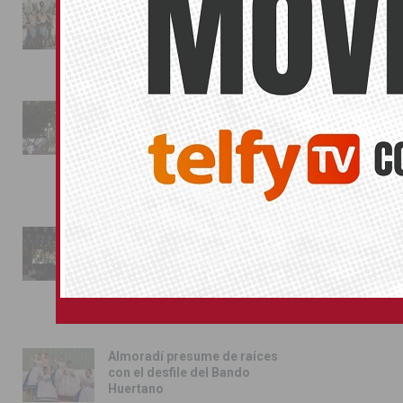
La magia de la Entrada Mora
conquista las calles de
Almoradí
01/08/2026
La fiesta se adueña de
Almoradí con la presentación
de los cargos festeros y la
toma del castillo
31/07/2026
Pilar de la Horadada
conmemora con emoción el
40º aniversario de su
independencia como municipio
31/07/2026
Almoradí presume de raíces
con el desfile del Bando
Huertano