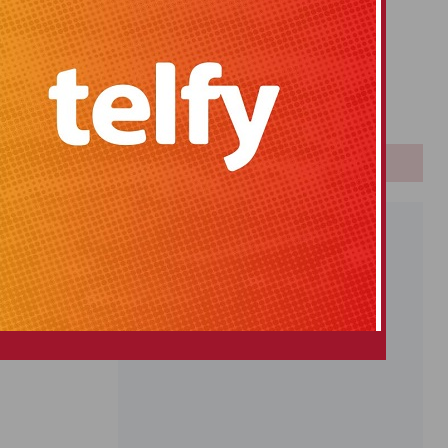
Primitiva
El Gordo
Euromillones
Loteria
Once
PUBLICIDAD