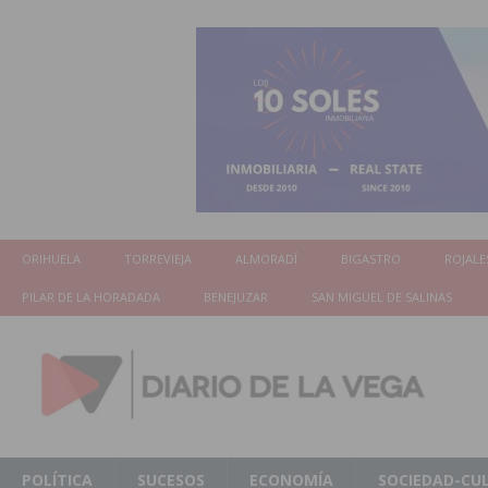
ORIHUELA
TORREVIEJA
ALMORADÍ
BIGASTRO
ROJALE
PILAR DE LA HORADADA
BENEJUZAR
SAN MIGUEL DE SALINAS
POLÍTICA
SUCESOS
ECONOMÍA
SOCIEDAD-CU