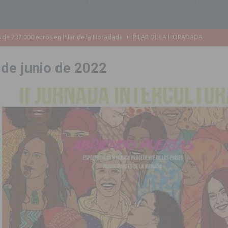
s de 737.000 euros en Pilar de la Horadada
PILAR DE LA HORADADA
iones para el Concurso-Desfile de Disfraces y Carrozas de las Fiestas
 de junio de 2022
Montesinos abrirá en septiembre el último plazo de matriculación para el
s de las Fiestas Patronales de Pilar de la Horadada 2026
PILAR DE LA
amación de actividades deportivas, culturales y de aventura
 infantiles del municipio con nuevas actuaciones en la costa y las
 mociones para pedir responsabilidades y dimisiones
GUARDAMAR