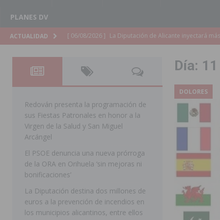
PLANES DV
[ 06/08/2026 ]
La Diputación de Alicante inyectará má
ACTUALIDAD
[ 06/08/2026 ]
San Miguel de Salinas abre las inscripc
Día:
11
Patronales 2026
SAN MIGUEL DE SALINAS
[ 06/08/2026 ]
La Escuela Municipal de Música de Los 
DOLORES
curso 2026-2027
MONTESINOS
Redován presenta la programación de
sus Fiestas Patronales en honor a la
[ 06/08/2026 ]
Convocado el XXVII Concurso de Cartele
Virgen de la Salud y San Miguel
HORADADA
Arcángel
El PSOE denuncia una nueva prórroga
[ 06/08/2026 ]
Benejúzar vive el verano con una progr
de la ORA en Orihuela ‘sin mejoras ni
BENEJUZAR
bonificaciones’
[ 06/08/2026 ]
Orihuela continúa mejorando los parques
La Diputación destina dos millones de
euros a la prevención de incendios en
pedanías
ORIHUELA
los municipios alicantinos, entre ellos
[ 06/08/2026 ]
El PP de Guardamar lleva al Pleno dos