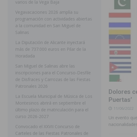
varios de la Vega Baja
[ 05/08/2026 ]
Orihuela ultima diferentes soluciones p
Vegavacaciones 2026 amplía su
programación con actividades abiertas
CEIP Virgen de la Puerta
ORIHUELA
a la comunidad en San Miguel de
[ 05/08/2026 ]
Torrevieja presenta su programación d
Salinas
[ 05/08/2026 ]
Sanidad Orihuela llama a observar el e
La Diputación de Alicante inyectará
más de 737.000 euros en Pilar de la
los desplazamientos
ORIHUELA
Horadada
[ 05/08/2026 ]
Orihuela acogerá una sesión informativ
San Miguel de Salinas abre las
inscripciones para el Concurso-Desfile
ORIHUELA
de Disfraces y Carrozas de las Fiestas
[ 06/08/2026 ]
Redován presenta la programación de su
Patronales 2026
Dolores ce
Arcángel
REDOVÁN
La Escuela Municipal de Música de Los
Puertas’
Montesinos abrirá en septiembre el
[ 06/08/2026 ]
El PSOE denuncia una nueva prórroga de
11/06/2022
último plazo de matriculación para el
[ 06/08/2026 ]
La Diputación destina dos millones de e
curso 2026-2027
Un evento que 
nacionalidades
ellos varios de la Vega Baja
COMARCA
Convocado el XXVII Concurso de
Carteles de las Fiestas Patronales de
[ 06/08/2026 ]
Vegavacaciones 2026 amplía su program