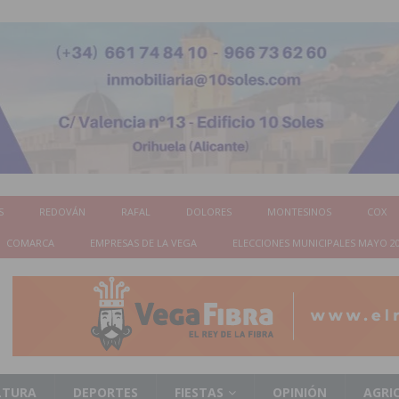
S
REDOVÁN
RAFAL
DOLORES
MONTESINOS
COX
COMARCA
EMPRESAS DE LA VEGA
ELECCIONES MUNICIPALES MAYO 2
LTURA
DEPORTES
FIESTAS
OPINIÓN
AGRI