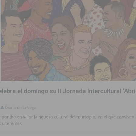
ara garantizar la seguridad y la continuidad educativa del alumnado del
e finales de 2026 tras superar los 78.000 espectadores
TORREVIEJA
clipse solar del 12 de agosto con protección homologada y a planificar
a sobre los recursos disponibles para las mujeres víctimas de violencia
s Fiestas Patronales en honor a la Virgen de la Salud y San Miguel
lebra el domingo su II Jornada Intercultural ‘Abr
 la ORA en Orihuela ‘sin mejoras ni bonificaciones’
ORIHUELA
Diario de la Vega
uros a la prevención de incendios en los municipios alicantinos, entre
pondrá en valor la riqueza cultural del municipio, en el que conviven
 diferentes
ación con actividades abiertas a la comunidad en San Miguel de Salinas