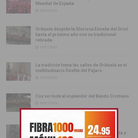
Mundial de España
20/07/2026
Orihuela despide la Gloriosa Enseña del Oriol
hasta el próximo año con su tradicional
retirada
19/07/2026
La tradición toma las calles de Orihuela en el
multitudinario Desfile del Pájaro
19/07/2026
Cox se rinde al esplendor del Bando Cristiano
18/07/2026
Orihuela inicia los actos oficiales de sus
Fiestas con el traslado de las Santas Justa y