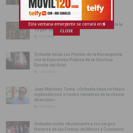
Rufina
18/07/2026
Esta ventana emergente se cerrará en:
4
Cox vive su día grande con la procesión de la
Virgen del Carmen
CLOSE
17/07/2026
Orihuela inicia sus Fiestas de la Reconquista
con la Exposición Pública de la Gloriosa
Enseña del Oriol
17/07/2026
Juan Martínez Tomé: «Orihuela tiene un futuro
esplendoroso si todos remamos en la misma
dirección»
16/07/2026
Orihuela recibe oficialmente a los cargos
festeros de las Fiestas de Moros y Cristianos