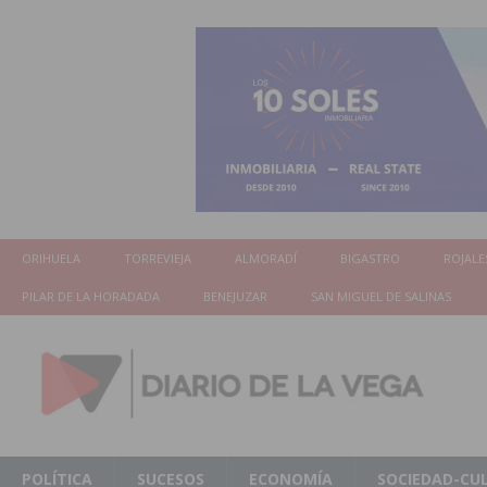
ORIHUELA
TORREVIEJA
ALMORADÍ
BIGASTRO
ROJALE
PILAR DE LA HORADADA
BENEJUZAR
SAN MIGUEL DE SALINAS
POLÍTICA
SUCESOS
ECONOMÍA
SOCIEDAD-CU