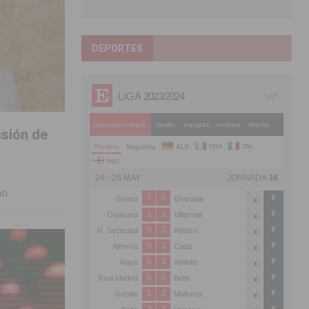
DEPORTES
nsión de
no