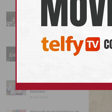
Emotivo h
La fiesta se adueña de
Almoradí con la presentación
Conchita B
de los cargos festeros y la
30/06/2022
toma del castillo
31/07/2026
Ha sido profe
años, 15 de e
Pilar de la Horadada
conmemora con emoción el
40º aniversario de su
independencia como municipio
BENEJUZAR
31/07/2026
Almoradí presume de raíces
con el desfile del Bando
Huertano
26/07/2026
Almoradí da el pistoletazo de