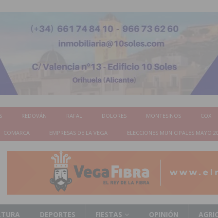
S
REDOVÁN
RAFAL
DOLORES
MONTESINOS
COX
COMARCA
EMPRESAS DE LA VEGA
ELECCIONES MUNICIPALES MAYO 2
LTURA
DEPORTES
FIESTAS
OPINIÓN
AGRI