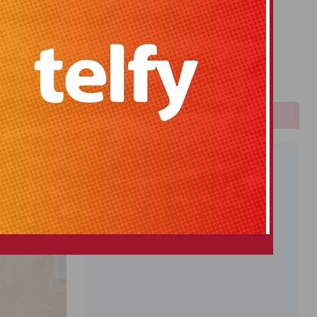
Primitiva
El Gordo
evieja,
Euromillones
Loteria
Once
urante 38
anovas
PUBLICIDAD