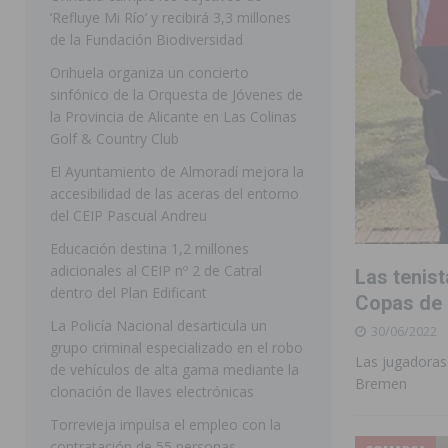
‘Refluye Mi Río’ y recibirá 3,3 millones
[ 07/08/2026 ]
Benferri ya se prepara para dar comien
de la Fundación Biodiversidad
[ 07/08/2026 ]
Bigastro se viste de gala para la coron
Orihuela organiza un concierto
sinfónico de la Orquesta de Jóvenes de
[ 07/08/2026 ]
Rojales clausura con éxito las Fiestas
la Provincia de Alicante en Las Colinas
[ 06/08/2026 ]
Redován presenta la programación de su
Golf & Country Club
Arcángel
REDOVÁN
El Ayuntamiento de Almoradí mejora la
accesibilidad de las aceras del entorno
[ 08/08/2026 ]
Benferri da comienzo a sus fiestas con
del CEIP Pascual Andreu
[ 07/08/2026 ]
FEGADO 2026 cierra con un balance his
Educación destina 1,2 millones
adicionales al CEIP nº 2 de Catral
DOLORES
Las tenist
dentro del Plan Edificant
Copas de 
[ 07/08/2026 ]
Los Montesinos refuerza su apoyo a la 
La Policía Nacional desarticula un
30/06/2022
[ 07/08/2026 ]
Orihuela cumple los objetivos de ‘Refluy
grupo criminal especializado en el robo
Las jugadoras 
de vehículos de alta gama mediante la
ORIHUELA
Bremen
clonación de llaves electrónicas
Torrevieja impulsa el empleo con la
contratación de 55 personas