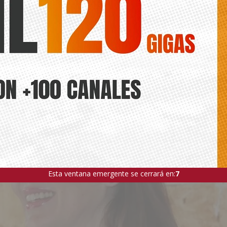
omenaje a la profesora del Conservatorio de Torr
oj Andreu, por su jubilación
Diario de la Vega
sora del Conservatorio Profesional de Música Francisco Casanovas d
llos como responsable, fundadora y directora del Coro Maestro Cas
Esta ventana emergente se cerrará en:
5