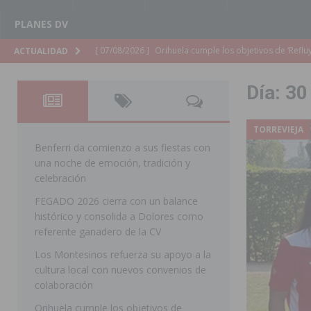
PLANES DV
[ 07/08/2026 ]
Orihuela organiza un concierto sinfónic
ACTUALIDAD
Golf & Country Club
ORIHUELA
Día:
30
[ 07/08/2026 ]
El Ayuntamiento de Almoradí mejora la 
ALMORADÍ
TORREVIEJA
[ 07/08/2026 ]
Educación destina 1,2 millones adicional
Benferri da comienzo a sus fiestas con
una noche de emoción, tradición y
[ 07/08/2026 ]
La Policía Nacional desarticula un grup
celebración
clonación de llaves electrónicas
ORIHUELA
FEGADO 2026 cierra con un balance
histórico y consolida a Dolores como
[ 07/08/2026 ]
Torrevieja impulsa el empleo con la c
referente ganadero de la CV
TORREVIEJA
Los Montesinos refuerza su apoyo a la
[ 07/08/2026 ]
Raiguero de Bonanza alerta del riesgo 
cultura local con nuevos convenios de
colaboración
ORIHUELA
Orihuela cumple los objetivos de
[ 07/08/2026 ]
La Generalitat impulsa el desdoblamien