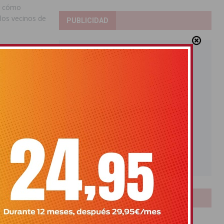
er cómo
 los vecinos de
PUBLICIDAD
LOTERIAS
Bonoloto