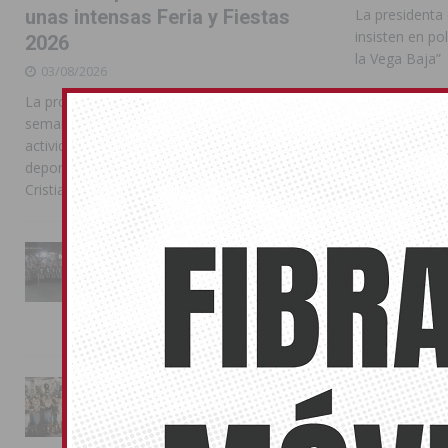
La presidenta
unas intensas Feria y Fiestas
insisten en pol
2026
la Vega Baja”
03/08/2026
La programación reunió durante más de una
semana actos institucionales, conciertos,
TORREVIEJA
actividades familiares, competiciones
deportivas y las celebraciones de Moros y
Cristianos
La Entrada Cristiana llena de
esplendor las calles de
Almoradí en una multitudinaria
jornada festera
02/08/2026
La magia de la Entrada Mora
conquista las calles de
Almoradí
01/08/2026