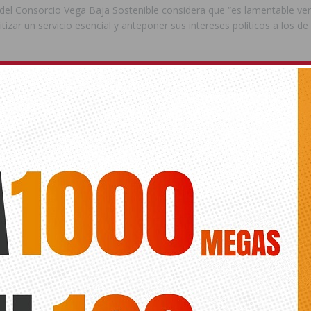
 del Consorcio Vega Baja Sostenible considera que “es lamentable v
itizar un servicio esencial y anteponer sus intereses políticos a los de