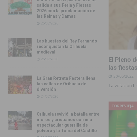
salida a sus Feria y Fiestas
2026 con la proclamación de
las Reinas y Damas
25/07/2026
Las huestes del Rey Fernando
reconquistan la Orihuela
medieval
El Pleno d
25/07/2026
las fiesta
30/06/2022
La Gran Retreta Festera llena
las calles de Orihuela de
La votación ha
diversión
24/07/2026
TORREVIEJA
Orihuela revivió la batalla entre
moros y cristianos con una
espectacular guerrilla de
pólvora y la Toma del Castillo