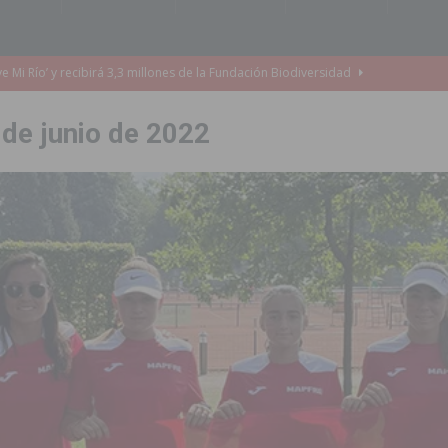
o de la Orquesta de Jóvenes de la Provincia de Alicante en Las Colinas
 de junio de 2022
accesibilidad de las aceras del entorno del CEIP Pascual Andreu
es al CEIP nº 2 de Catral dentro del Plan Edificant
COMARCA
o criminal especializado en el robo de vehículos de alta gama mediante la
ontratación de 55 personas desempleadas a través de seis programas
de incendios e inundaciones por el estado de sus barrancos
to de la CV-95, clave para Torrevieja
TORREVIEJA