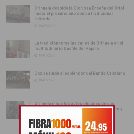
Orihuela despide la Gloriosa Enseña del Oriol
hasta el próximo año con su tradicional
retirada
19/07/2026
La tradición toma las calles de Orihuela en el
multitudinario Desfile del Pájaro
19/07/2026
Cox se rinde al esplendor del Bando Cristiano
18/07/2026
Orihuela inicia los actos oficiales de sus
Fiestas con el traslado de las Santas Justa y
Rufina
18/07/2026