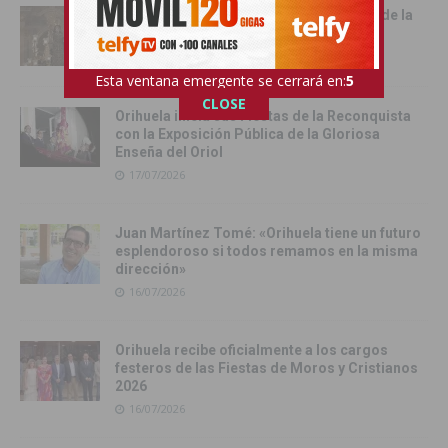
Cox vive su día grande con la procesión de la
Virgen del Carmen
17/07/2026
Esta ventana emergente se cerrará en:
4
CLOSE
Orihuela inicia sus Fiestas de la Reconquista
con la Exposición Pública de la Gloriosa
Enseña del Oriol
17/07/2026
Juan Martínez Tomé: «Orihuela tiene un futuro
esplendoroso si todos remamos en la misma
dirección»
16/07/2026
Orihuela recibe oficialmente a los cargos
festeros de las Fiestas de Moros y Cristianos
2026
16/07/2026