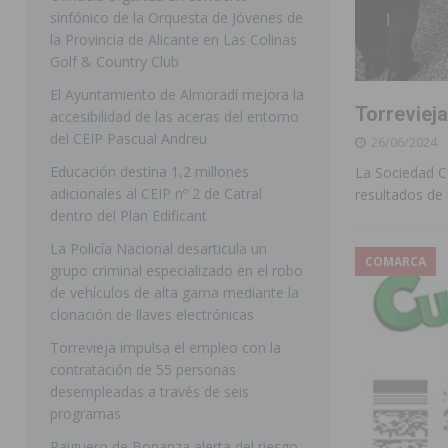
sinfónico de la Orquesta de Jóvenes de
[ 07/08/2026 ]
Rojales clausura con éxito las Fiestas
la Provincia de Alicante en Las Colinas
Golf & Country Club
[ 06/08/2026 ]
Redován presenta la programación de su
El Ayuntamiento de Almoradí mejora la
Arcángel
REDOVÁN
Torrevieja
accesibilidad de las aceras del entorno
[ 06/08/2026 ]
El PSOE denuncia una nueva prórroga de
del CEIP Pascual Andreu
26/06/2024
[ 07/08/2026 ]
FEGADO 2026 cierra con un balance his
Educación destina 1,2 millones
La Sociedad Cu
adicionales al CEIP nº 2 de Catral
resultados de 
DOLORES
dentro del Plan Edificant
[ 07/08/2026 ]
Los Montesinos refuerza su apoyo a la 
La Policía Nacional desarticula un
COMARCA
grupo criminal especializado en el robo
[ 07/08/2026 ]
Orihuela cumple los objetivos de ‘Refluy
de vehículos de alta gama mediante la
ORIHUELA
clonación de llaves electrónicas
[ 07/08/2026 ]
Orihuela organiza un concierto sinfónic
Torrevieja impulsa el empleo con la
contratación de 55 personas
Golf & Country Club
ORIHUELA
desempleadas a través de seis
programas
Raiguero de Bonanza alerta del riesgo