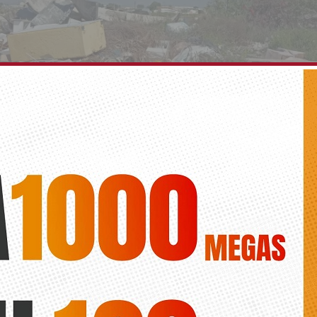
de al Pleno que se agilice la limpieza de los sola
Diario de la Vega
n de la Ordenanza fue aprobada en Pleno en 2018, pese a ello los soc
«no se ha hecho nada»