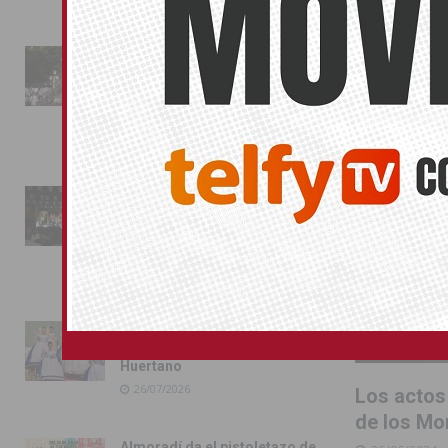
ORIHUELA
La fiesta se adueña de
Almoradí con la presentación
de los cargos festeros y la
toma del castillo
31/07/2026
Pilar de la Horadada
conmemora con emoción el
40º aniversario de su
independencia como municipio
31/07/2026
Almoradí presume de raíces
con el desfile del Bando
Huertano
26/07/2026
Los actos
de los Mo
Almoradí da el pistoletazo de