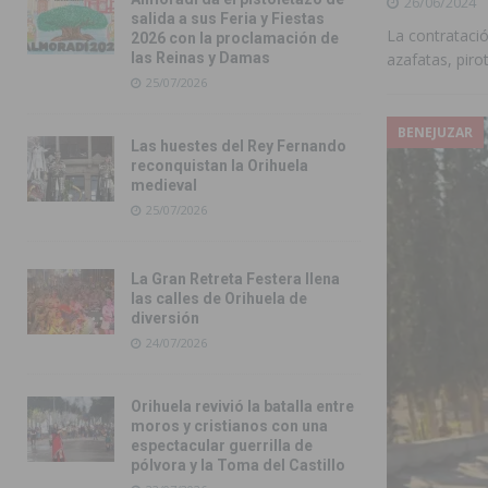
26/06/2024
salida a sus Feria y Fiestas
La contratació
2026 con la proclamación de
azafatas, piro
las Reinas y Damas
25/07/2026
BENEJUZAR
Las huestes del Rey Fernando
reconquistan la Orihuela
medieval
25/07/2026
La Gran Retreta Festera llena
las calles de Orihuela de
diversión
24/07/2026
Orihuela revivió la batalla entre
moros y cristianos con una
espectacular guerrilla de
pólvora y la Toma del Castillo