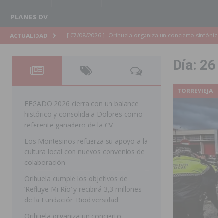
PLANES DV
[ 07/08/2026 ]
El Ayuntamiento de Almoradí mejora la 
ACTUALIDAD
ALMORADÍ
Día:
26
[ 07/08/2026 ]
Educación destina 1,2 millones adicional
[ 07/08/2026 ]
La Policía Nacional desarticula un grup
TORREVIEJA
clonación de llaves electrónicas
ORIHUELA
FEGADO 2026 cierra con un balance
histórico y consolida a Dolores como
[ 07/08/2026 ]
Torrevieja impulsa el empleo con la c
referente ganadero de la CV
TORREVIEJA
Los Montesinos refuerza su apoyo a la
cultura local con nuevos convenios de
[ 07/08/2026 ]
Raiguero de Bonanza alerta del riesgo 
colaboración
ORIHUELA
Orihuela cumple los objetivos de
[ 07/08/2026 ]
La Generalitat impulsa el desdoblamien
‘Refluye Mi Río’ y recibirá 3,3 millones
de la Fundación Biodiversidad
[ 07/08/2026 ]
Benferri ya se prepara para dar comien
Orihuela organiza un concierto
[ 07/08/2026 ]
Bigastro se viste de gala para la coron