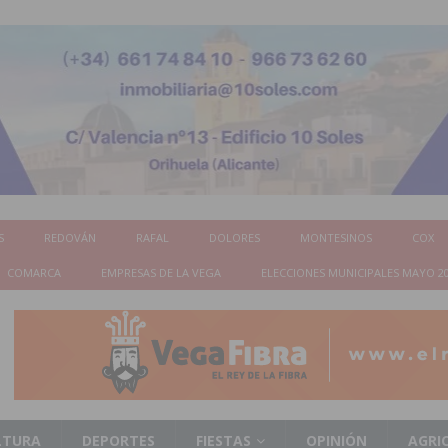
S
REDOVÁN
RAFAL
DOLORES
MONTESINOS
COX
COMARCA
EMPRESAS DE LA VEGA
ELECCIONES MUNICIPALES MAYO 2
LTURA
DEPORTES
FIESTAS
OPINIÓN
AGRI