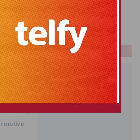
Primitiva
El Gordo
Euromillones
Loteria
Once
PUBLICIDAD
n motivo