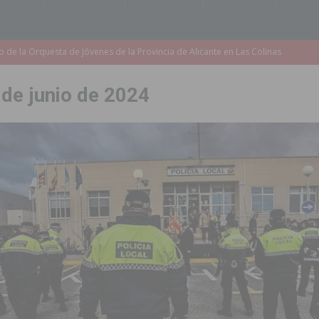
accesibilidad de las aceras del entorno del CEIP Pascual Andreu
 de junio de 2024
es al CEIP nº 2 de Catral dentro del Plan Edificant
COMARCA
o criminal especializado en el robo de vehículos de alta gama mediante la
ontratación de 55 personas desempleadas a través de seis programas
de incendios e inundaciones por el estado de sus barrancos
to de la CV-95, clave para Torrevieja
TORREVIEJA
zo a sus Fiestas 2026
COMARCA
ación de la Corte 2026
BIGASTRO