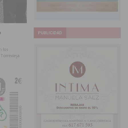
o
PUBLICIDAD
n los
 Torrevieja