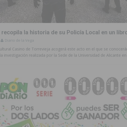
 de las Urbanizaciones de Ciudad Quesada 2026
ROJALES
s Fiestas Patronales en honor a la Virgen de la Salud y San Miguel
 recopila la historia de su Policía Local en un libr
 la ORA en Orihuela ‘sin mejoras ni bonificaciones’
ORIHUELA
Diario de la Vega
tórico y consolida a Dolores como referente ganadero de la CV
ltural Casino de Torrevieja acogerá este acto en el que se conocerá
la investigación realizada por la Sede de la Universidad de Alicante en
cultura local con nuevos convenios de colaboración
MONTESINOS
e Mi Río’ y recibirá 3,3 millones de la Fundación Biodiversidad
o de la Orquesta de Jóvenes de la Provincia de Alicante en Las Colinas