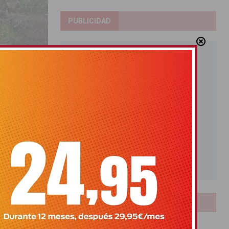
PUBLICIDAD
res de
ialistas
LOTERIAS
Bonoloto