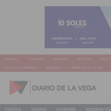
ORIHUELA
TORREVIEJA
ALMORADÍ
BIGASTRO
ROJALE
PILAR DE LA HORADADA
BENEJUZAR
SAN MIGUEL DE SALINAS
POLÍTICA
SUCESOS
ECONOMÍA
SOCIEDAD-CU