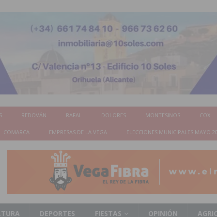
S
REDOVÁN
RAFAL
DOLORES
MONTESINOS
COX
COMARCA
EMPRESAS DE LA VEGA
ELECCIONES MUNICIPALES MAYO 2
LTURA
DEPORTES
FIESTAS
OPINIÓN
AGRI