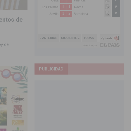
entos de
ey de
PUBLICIDAD