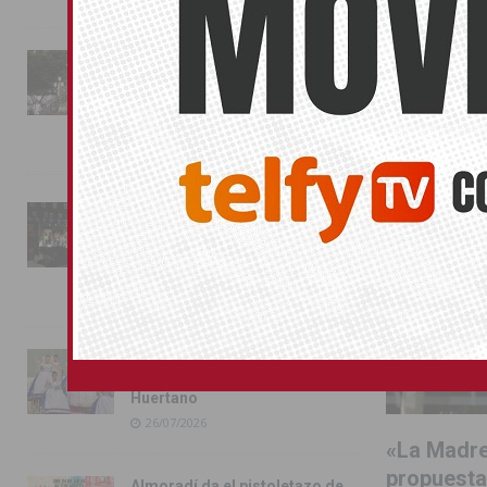
TORREVIEJA
La fiesta se adueña de
Almoradí con la presentación
de los cargos festeros y la
toma del castillo
31/07/2026
Pilar de la Horadada
conmemora con emoción el
40º aniversario de su
independencia como municipio
31/07/2026
Almoradí presume de raíces
con el desfile del Bando
Huertano
26/07/2026
«La Madre
propuestas
Almoradí da el pistoletazo de