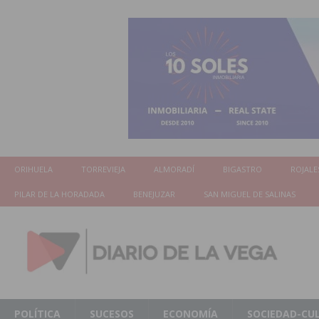
ORIHUELA
TORREVIEJA
ALMORADÍ
BIGASTRO
ROJALE
PILAR DE LA HORADADA
BENEJUZAR
SAN MIGUEL DE SALINAS
POLÍTICA
SUCESOS
ECONOMÍA
SOCIEDAD-CU