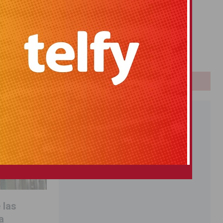
Primitiva
El Gordo
Euromillones
Loteria
Once
PUBLICIDAD
 las
a