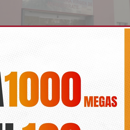
itación el servicio de peluquería del Centro de M
e Monserrate»
Diario de la Vega
estar Social asegura que «era prioritaria la regularización de la situac
a de la concesión, después de tantos años»