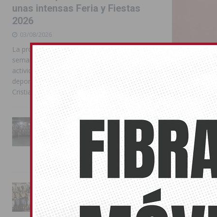
unas intensas Feria y Fiestas
2026
03/08/2026
La programación reunió durante más de una
semana actos institucionales, conciertos,
actividades familiares, competiciones
deportivas y las celebraciones de Moros y
Cristianos
La Entrada Cristiana llena de
Sale a lic
esplendor las calles de
Almoradí en una multitudinaria
«Virgen d
jornada festera
13/06/2024
02/08/2026
La edil de Bien
administrativ
La magia de la Entrada Mora
conquista las calles de
Almoradí
01/08/2026