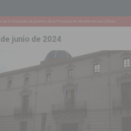
accesibilidad de las aceras del entorno del CEIP Pascual Andreu
 de junio de 2024
es al CEIP nº 2 de Catral dentro del Plan Edificant
COMARCA
o criminal especializado en el robo de vehículos de alta gama mediante la
ontratación de 55 personas desempleadas a través de seis programas
de incendios e inundaciones por el estado de sus barrancos
to de la CV-95, clave para Torrevieja
TORREVIEJA
zo a sus Fiestas 2026
COMARCA
ación de la Corte 2026
BIGASTRO