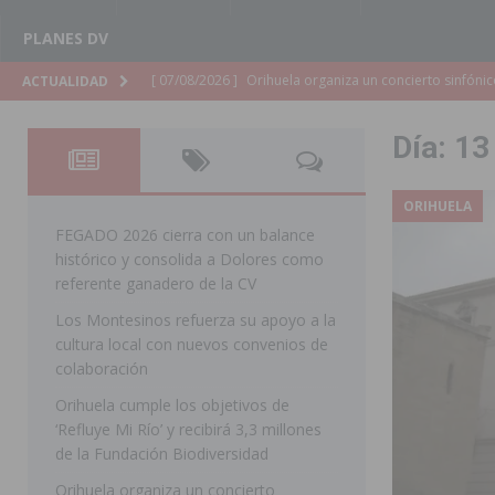
PLANES DV
[ 07/08/2026 ]
El Ayuntamiento de Almoradí mejora la 
ACTUALIDAD
ALMORADÍ
Día:
13
[ 07/08/2026 ]
Educación destina 1,2 millones adicional
[ 07/08/2026 ]
La Policía Nacional desarticula un grup
ORIHUELA
clonación de llaves electrónicas
ORIHUELA
FEGADO 2026 cierra con un balance
histórico y consolida a Dolores como
[ 07/08/2026 ]
Torrevieja impulsa el empleo con la c
referente ganadero de la CV
TORREVIEJA
Los Montesinos refuerza su apoyo a la
cultura local con nuevos convenios de
[ 07/08/2026 ]
Raiguero de Bonanza alerta del riesgo 
colaboración
ORIHUELA
Orihuela cumple los objetivos de
[ 07/08/2026 ]
La Generalitat impulsa el desdoblamien
‘Refluye Mi Río’ y recibirá 3,3 millones
de la Fundación Biodiversidad
[ 07/08/2026 ]
Benferri ya se prepara para dar comien
Orihuela organiza un concierto
[ 07/08/2026 ]
Bigastro se viste de gala para la coron