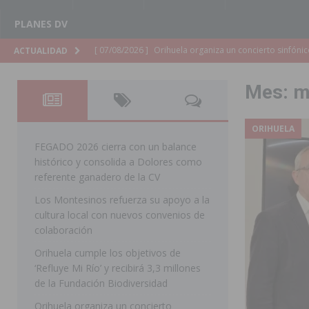
PLANES DV
[ 07/08/2026 ]
El Ayuntamiento de Almoradí mejora la 
ACTUALIDAD
ALMORADÍ
Mes:
m
[ 07/08/2026 ]
Educación destina 1,2 millones adicional
[ 07/08/2026 ]
La Policía Nacional desarticula un grup
ORIHUELA
clonación de llaves electrónicas
ORIHUELA
FEGADO 2026 cierra con un balance
histórico y consolida a Dolores como
[ 07/08/2026 ]
Torrevieja impulsa el empleo con la c
referente ganadero de la CV
TORREVIEJA
Los Montesinos refuerza su apoyo a la
cultura local con nuevos convenios de
[ 07/08/2026 ]
Raiguero de Bonanza alerta del riesgo 
colaboración
ORIHUELA
Orihuela cumple los objetivos de
[ 07/08/2026 ]
La Generalitat impulsa el desdoblamien
‘Refluye Mi Río’ y recibirá 3,3 millones
de la Fundación Biodiversidad
[ 07/08/2026 ]
Benferri ya se prepara para dar comien
Orihuela organiza un concierto
[ 07/08/2026 ]
Bigastro se viste de gala para la coron