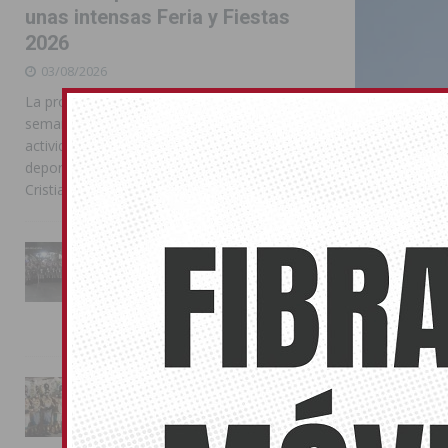
unas intensas Feria y Fiestas
2026
03/08/2026
La programación reunió durante más de una
semana actos institucionales, conciertos,
actividades familiares, competiciones
deportivas y las celebraciones de Moros y
Cristianos
La Entrada Cristiana llena de
Sesiones 
esplendor las calles de
competenc
Almoradí en una multitudinaria
jornada festera
31/03/2025
02/08/2026
El Ayuntamient
La magia de la Entrada Mora
conquista las calles de
Almoradí
01/08/2026