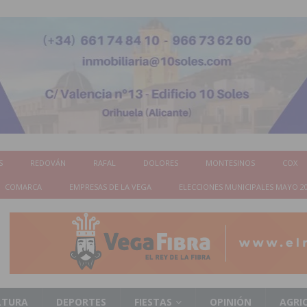
S
REDOVÁN
RAFAL
DOLORES
MONTESINOS
COX
COMARCA
EMPRESAS DE LA VEGA
ELECCIONES MUNICIPALES MAYO 2
LTURA
DEPORTES
FIESTAS
OPINIÓN
AGRI