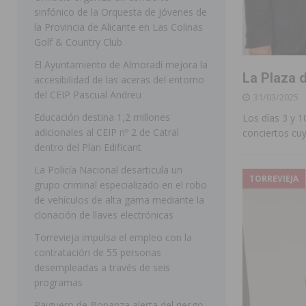
sinfónico de la Orquesta de Jóvenes de
[ 07/08/2026 ]
Rojales clausura con éxito las Fiestas
la Provincia de Alicante en Las Colinas
Golf & Country Club
[ 06/08/2026 ]
Redován presenta la programación de su
El Ayuntamiento de Almoradí mejora la
Arcángel
REDOVÁN
La Plaza 
accesibilidad de las aceras del entorno
[ 06/08/2026 ]
El PSOE denuncia una nueva prórroga de
del CEIP Pascual Andreu
31/03/2025
[ 07/08/2026 ]
FEGADO 2026 cierra con un balance his
Educación destina 1,2 millones
Los días 3 y 1
adicionales al CEIP nº 2 de Catral
conciertos cuy
DOLORES
dentro del Plan Edificant
[ 07/08/2026 ]
Los Montesinos refuerza su apoyo a la 
La Policía Nacional desarticula un
TORREVIEJA
grupo criminal especializado en el robo
[ 07/08/2026 ]
Orihuela cumple los objetivos de ‘Refluy
de vehículos de alta gama mediante la
ORIHUELA
clonación de llaves electrónicas
[ 07/08/2026 ]
Orihuela organiza un concierto sinfónic
Torrevieja impulsa el empleo con la
contratación de 55 personas
Golf & Country Club
ORIHUELA
desempleadas a través de seis
programas
Raiguero de Bonanza alerta del riesgo