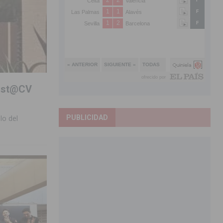
 Just@CV
PUBLICIDAD
lo del