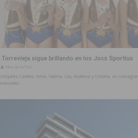
 Torrevieja sigue brillando en los Jocs Sportius
Alba de la Paz
 conjunto Cadete, Irene, Valeria, Liia, Analiese y Cristina, se consag
vinciales