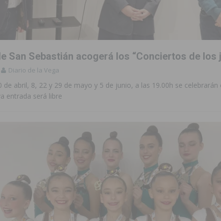
 de las Urbanizaciones de Ciudad Quesada 2026
ROJALES
s Fiestas Patronales en honor a la Virgen de la Salud y San Miguel
de San Sebastián acogerá los “Conciertos de los 
 la ORA en Orihuela ‘sin mejoras ni bonificaciones’
ORIHUELA
Diario de la Vega
tórico y consolida a Dolores como referente ganadero de la CV
0 de abril, 8, 22 y 29 de mayo y 5 de junio, a las 19.00h se celebrarán
a entrada será libre
cultura local con nuevos convenios de colaboración
MONTESINOS
e Mi Río’ y recibirá 3,3 millones de la Fundación Biodiversidad
o de la Orquesta de Jóvenes de la Provincia de Alicante en Las Colinas