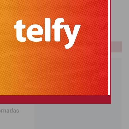
Primitiva
El Gordo
Euromillones
Loteria
Once
PUBLICIDAD
Jornadas