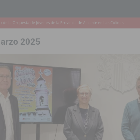
accesibilidad de las aceras del entorno del CEIP Pascual Andreu
arzo 2025
es al CEIP nº 2 de Catral dentro del Plan Edificant
COMARCA
o criminal especializado en el robo de vehículos de alta gama mediante la
ontratación de 55 personas desempleadas a través de seis programas
de incendios e inundaciones por el estado de sus barrancos
to de la CV-95, clave para Torrevieja
TORREVIEJA
zo a sus Fiestas 2026
COMARCA
ación de la Corte 2026
BIGASTRO