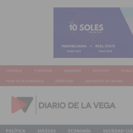
ORIHUELA
TORREVIEJA
ALMORADÍ
BIGASTRO
ROJALE
PILAR DE LA HORADADA
BENEJUZAR
SAN MIGUEL DE SALINAS
POLÍTICA
SUCESOS
ECONOMÍA
SOCIEDAD-CU