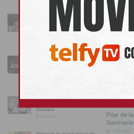
PILAR DE LA
La fiesta se adueña de
Almoradí con la presentación
de los cargos festeros y la
toma del castillo
31/07/2026
Pilar de la Horadada
conmemora con emoción el
40º aniversario de su
independencia como municipio
31/07/2026
Almoradí presume de raíces
con el desfile del Bando
Huertano
Pilar de 
26/07/2026
Gastronó
31/03/2025
Almoradí da el pistoletazo de