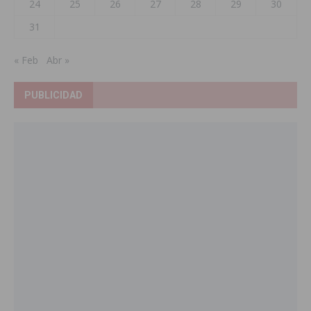
24
25
26
27
28
29
30
31
« Feb
Abr »
PUBLICIDAD