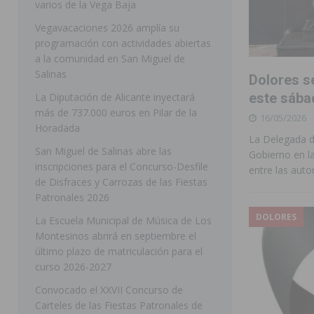
varios de la Vega Baja
[ 05/08/2026 ]
Orihuela ultima diferentes soluciones p
Vegavacaciones 2026 amplía su
programación con actividades abiertas
CEIP Virgen de la Puerta
ORIHUELA
a la comunidad en San Miguel de
[ 05/08/2026 ]
Torrevieja presenta su programación d
Salinas
Dolores se
[ 05/08/2026 ]
Sanidad Orihuela llama a observar el e
este sába
La Diputación de Alicante inyectará
más de 737.000 euros en Pilar de la
16/05/2026
los desplazamientos
ORIHUELA
Horadada
La Delegada d
[ 05/08/2026 ]
Orihuela acogerá una sesión informativ
San Miguel de Salinas abre las
Gobierno en la
inscripciones para el Concurso-Desfile
ORIHUELA
entre las auto
de Disfraces y Carrozas de las Fiestas
[ 06/08/2026 ]
Redován presenta la programación de su
Patronales 2026
Arcángel
REDOVÁN
DOLORES
La Escuela Municipal de Música de Los
Montesinos abrirá en septiembre el
[ 06/08/2026 ]
El PSOE denuncia una nueva prórroga de
último plazo de matriculación para el
[ 06/08/2026 ]
La Diputación destina dos millones de e
curso 2026-2027
ellos varios de la Vega Baja
COMARCA
Convocado el XXVII Concurso de
Carteles de las Fiestas Patronales de
[ 06/08/2026 ]
Vegavacaciones 2026 amplía su program