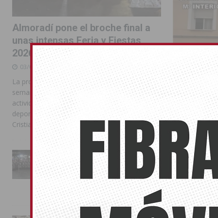
Almoradí pone el broche final a
unas intensas Feria y Fiestas
2026
03/08/2026
La programación reunió durante más de una
semana actos institucionales, conciertos,
actividades familiares, competiciones
deportivas y las celebraciones de Moros y
Cristianos
Conmoción
La Entrada Cristiana llena de
esplendor las calles de
matrimonio
Almoradí en una multitudinaria
16/05/2026
jornada festera
02/08/2026
Los tres cadáv
cuartel local