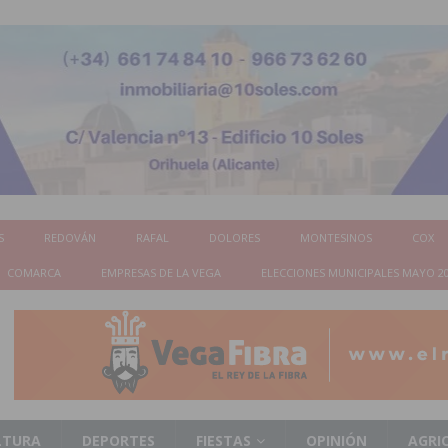
S
REDOVÁN
RAFAL
DOLORES
MONTESINOS
COX
COMARCA
EMPRESAS DE LA VEGA
ELECCIONES MUNICIPALES MAYO 2
LTURA
DEPORTES
FIESTAS
OPINIÓN
AGRI