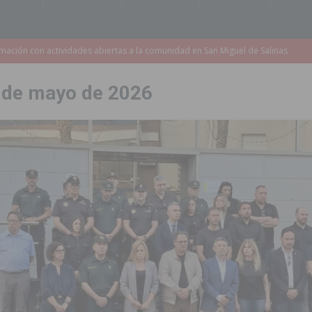
s de 737.000 euros en Pilar de la Horadada
PILAR DE LA HORADADA
iones para el Concurso-Desfile de Disfraces y Carrozas de las Fiestas
 de mayo de 2026
Montesinos abrirá en septiembre el último plazo de matriculación para el
s de las Fiestas Patronales de Pilar de la Horadada 2026
PILAR DE LA
amación de actividades deportivas, culturales y de aventura
 infantiles del municipio con nuevas actuaciones en la costa y las
 mociones para pedir responsabilidades y dimisiones
GUARDAMAR