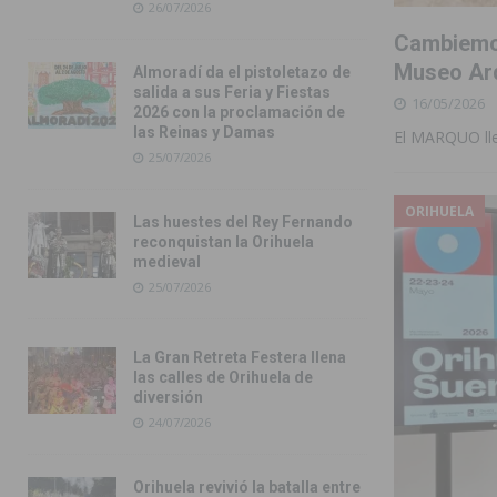
26/07/2026
Cambiemos
Museo Arq
Almoradí da el pistoletazo de
salida a sus Feria y Fiestas
16/05/2026
2026 con la proclamación de
las Reinas y Damas
El MARQUO lle
25/07/2026
ORIHUELA
Las huestes del Rey Fernando
reconquistan la Orihuela
medieval
25/07/2026
La Gran Retreta Festera llena
las calles de Orihuela de
diversión
24/07/2026
Orihuela revivió la batalla entre