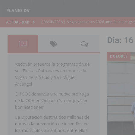
PLANES DV
[ 06/08/2026 ]
La Diputación de Alicante inyectará má
ACTUALIDAD
[ 06/08/2026 ]
San Miguel de Salinas abre las inscripc
Día:
16
Patronales 2026
SAN MIGUEL DE SALINAS
[ 06/08/2026 ]
La Escuela Municipal de Música de Los 
DOLORES
curso 2026-2027
MONTESINOS
Redován presenta la programación de
sus Fiestas Patronales en honor a la
[ 06/08/2026 ]
Convocado el XXVII Concurso de Cartele
Virgen de la Salud y San Miguel
HORADADA
Arcángel
El PSOE denuncia una nueva prórroga
[ 06/08/2026 ]
Benejúzar vive el verano con una progr
de la ORA en Orihuela ‘sin mejoras ni
BENEJUZAR
bonificaciones’
[ 06/08/2026 ]
Orihuela continúa mejorando los parques
La Diputación destina dos millones de
euros a la prevención de incendios en
pedanías
ORIHUELA
los municipios alicantinos, entre ellos
[ 06/08/2026 ]
El PP de Guardamar lleva al Pleno dos