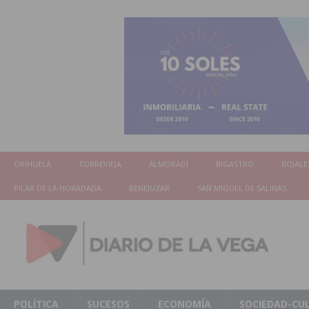
ORIHUELA
TORREVIEJA
ALMORADÍ
BIGASTRO
ROJALE
PILAR DE LA HORADADA
BENEJUZAR
SAN MIGUEL DE SALINAS
POLÍTICA
SUCESOS
ECONOMÍA
SOCIEDAD-CU