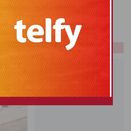
Primitiva
El Gordo
Euromillones
Loteria
Once
PUBLICIDAD