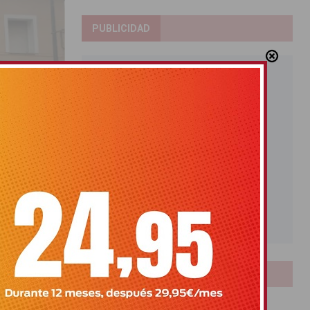
PUBLICIDAD
e un
LOTERIAS
ra agente del
Bonoloto