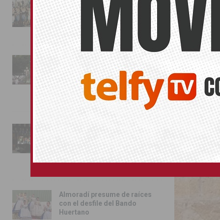
La magia de la Entrada Mora
conquista las calles de
Almoradí
01/08/2026
ORIHUELA
La fiesta se adueña de
Almoradí con la presentación
de los cargos festeros y la
toma del castillo
31/07/2026
Pilar de la Horadada
conmemora con emoción el
40º aniversario de su
independencia como municipio
31/07/2026
Almoradí presume de raíces
con el desfile del Bando
Huertano