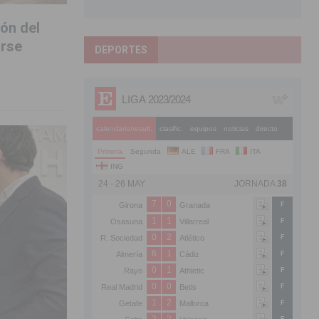
ón del
arse
DEPORTES