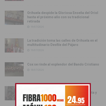
Orihuela despide la Gloriosa Enseña del Oriol
hasta el próximo año con su tradicional
retirada
19/07/2026
La tradición toma las calles de Orihuela en el
multitudinario Desfile del Pájaro
19/07/2026
Cox se rinde al esplendor del Bando Cristiano
18/07/2026
Orihuela inicia los actos oficiales de sus
Fiestas con el traslado de las Santas Justa y
Rufina
18/07/2026