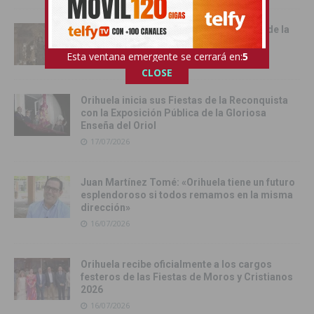
Cox vive su día grande con la procesión de la
Virgen del Carmen
Esta ventana emergente se cerrará en:
3
17/07/2026
CLOSE
Orihuela inicia sus Fiestas de la Reconquista
con la Exposición Pública de la Gloriosa
Enseña del Oriol
17/07/2026
Juan Martínez Tomé: «Orihuela tiene un futuro
esplendoroso si todos remamos en la misma
dirección»
16/07/2026
Orihuela recibe oficialmente a los cargos
festeros de las Fiestas de Moros y Cristianos
2026
16/07/2026