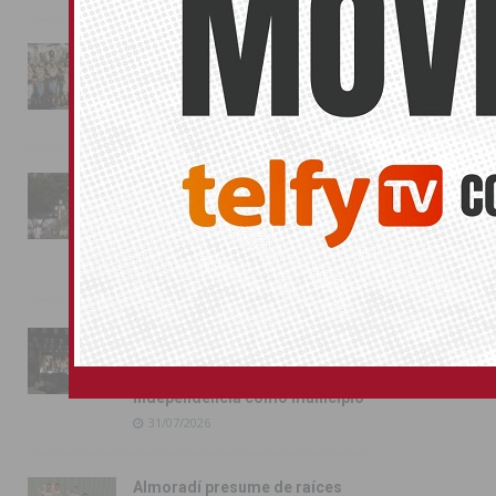
La magia de la Entrada Mora
conquista las calles de
Almoradí
01/08/2026
La fiesta se adueña de
Almoradí con la presentación
de los cargos festeros y la
toma del castillo
31/07/2026
Pilar de la Horadada
conmemora con emoción el
40º aniversario de su
independencia como municipio
31/07/2026
Almoradí presume de raíces