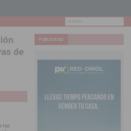
ción
PUBLICIDAD
vas de
 las