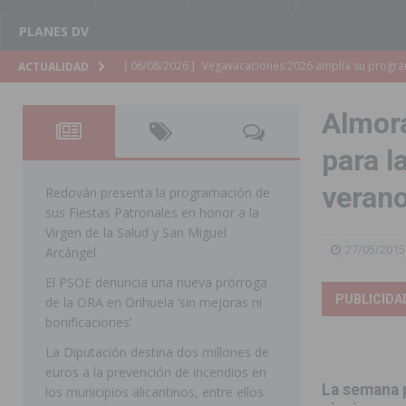
PLANES DV
[ 06/08/2026 ]
La Diputación de Alicante inyectará má
ACTUALIDAD
[ 06/08/2026 ]
San Miguel de Salinas abre las inscripc
Almora
Patronales 2026
SAN MIGUEL DE SALINAS
para l
[ 06/08/2026 ]
La Escuela Municipal de Música de Los 
veran
curso 2026-2027
MONTESINOS
Redován presenta la programación de
sus Fiestas Patronales en honor a la
[ 06/08/2026 ]
Convocado el XXVII Concurso de Cartele
Virgen de la Salud y San Miguel
27/05/2015
HORADADA
Arcángel
El PSOE denuncia una nueva prórroga
[ 06/08/2026 ]
Benejúzar vive el verano con una progr
PUBLICIDA
de la ORA en Orihuela ‘sin mejoras ni
BENEJUZAR
bonificaciones’
[ 06/08/2026 ]
Orihuela continúa mejorando los parques
La Diputación destina dos millones de
euros a la prevención de incendios en
pedanías
ORIHUELA
La semana p
los municipios alicantinos, entre ellos
[ 06/08/2026 ]
El PP de Guardamar lleva al Pleno dos