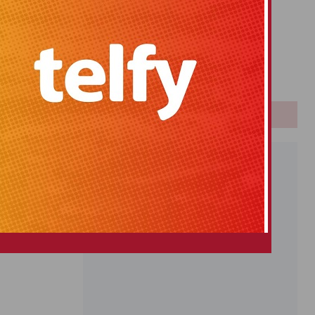
Primitiva
El Gordo
Euromillones
Loteria
Once
PUBLICIDAD