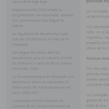
piscinas mu
varios de la Vega Baja
[ 05/08/2026 ]
Orihuela ultima diferentes soluciones p
Vegavacaciones 2026 amplía su
La Concejalía
programación con actividades abiertas
CEIP Virgen de la Puerta
ORIHUELA
se abrirá el pl
a la comunidad en San Miguel de
[ 05/08/2026 ]
Torrevieja presenta su programación d
Salinas
Los interesad
niños en el A
[ 05/08/2026 ]
Sanidad Orihuela llama a observar el e
La Diputación de Alicante inyectará
Deportiva, mi
más de 737.000 euros en Pilar de la
los desplazamientos
ORIHUELA
pequeños en el
Horadada
último de los t
[ 05/08/2026 ]
Orihuela acogerá una sesión informativ
San Miguel de Salinas abre las
inscripciones para el Concurso-Desfile
ORIHUELA
Piscinas mun
de Disfraces y Carrozas de las Fiestas
[ 06/08/2026 ]
Redován presenta la programación de su
Patronales 2026
Por otro lado,
piscinas muni
Arcángel
REDOVÁN
La Escuela Municipal de Música de Los
podrán apuntar
Montesinos abrirá en septiembre el
[ 06/08/2026 ]
El PSOE denuncia una nueva prórroga de
se podrán real
último plazo de matriculación para el
[ 06/08/2026 ]
La Diputación destina dos millones de e
curso 2026-2027
La Concejalía
ellos varios de la Vega Baja
COMARCA
grupos de 4 y 
Convocado el XXVII Concurso de
edad de oro.
Carteles de las Fiestas Patronales de
[ 06/08/2026 ]
Vegavacaciones 2026 amplía su program