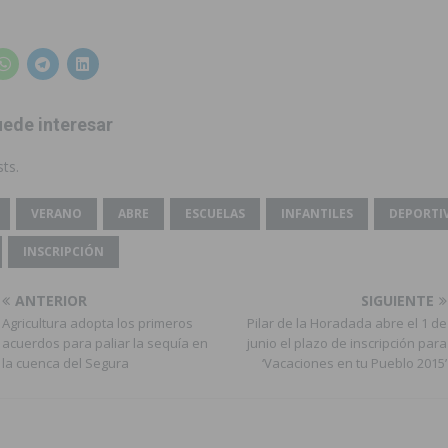
ede interesar
ts.
VERANO
ABRE
ESCUELAS
INFANTILES
DEPORTI
INSCRIPCIÓN
ANTERIOR
SIGUIENTE
Agricultura adopta los primeros
Pilar de la Horadada abre el 1 de
acuerdos para paliar la sequía en
junio el plazo de inscripción para
la cuenca del Segura
‘Vacaciones en tu Pueblo 2015’