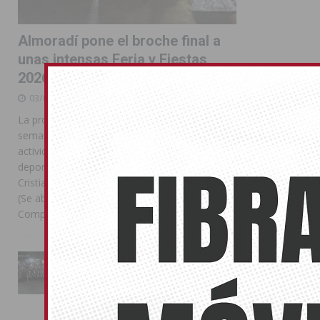
Almoradí pone el broche final a
unas intensas Feria y Fiestas
2026
03/08/2026
La programación reunió durante más de una
semana actos institucionales, conciertos,
actividades familiares, competiciones
deportivas y las celebraciones de Moros y
Cristianos Compártelo: Comparte en Facebook
(Se abre en una ventana nueva) Facebook
Compartir en
[...]
La Entrada Cristiana llena de
esplendor las calles de
Almoradí en una multitudinaria
jornada festera
02/08/2026