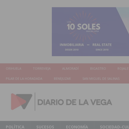
ORIHUELA
TORREVIEJA
ALMORADÍ
BIGASTRO
ROJALE
PILAR DE LA HORADADA
BENEJUZAR
SAN MIGUEL DE SALINAS
POLÍTICA
SUCESOS
ECONOMÍA
SOCIEDAD-CU