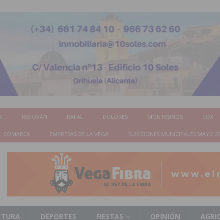
S
REDOVÁN
RAFAL
DOLORES
MONTESINOS
COX
COMARCA
EMPRESAS DE LA VEGA
ELECCIONES MUNICIPALES MAYO 2
LTURA
DEPORTES
FIESTAS
OPINIÓN
AGRI