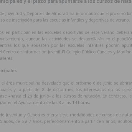
nicipales y el plazo para apuntarse a los cursos de nat
ara garantizar la seguridad y la continuidad educativa del alumnado del
 de Juventud y Deportes de Almoradí ha informado que el próximo lun
azo de inscripción para las escuelas infantiles y deportivas de verano.
e finales de 2026 tras superar los 78.000 espectadores
TORREVIEJA
os en participar en las escuelas deportivas de este verano deberán 
yuntamiento, aunque las actividades se desarrollarán en el pabelló
clipse solar del 12 de agosto con protección homologada y a planificar
entras los que apuesten por las escuelas infantiles podrán apu
 Centro de Información Juvenil. El Colegio Público Canales y Martín
alleres.
a sobre los recursos disponibles para las mujeres víctimas de violencia
icipales
s Fiestas Patronales en honor a la Virgen de la Salud y San Miguel
 el área municipal ha desvelado que el próximo 6 de junio se abrirán
cipales y, a partir del 8 de dicho mes, los interesados en los curs
se –hasta el 26 de junio- a los cursos de natación. En concreto, la
 la ORA en Orihuela ‘sin mejoras ni bonificaciones’
ORIHUELA
izar en el Ayuntamiento de las 8 a las 14 horas.
uros a la prevención de incendios en los municipios alicantinos, entre
 de Juventud y Deportes oferta siete modalidades de cursos de natac
5 años, de 6 a 7 años, perfeccionamiento a partir de 9 años, adultos
ación con actividades abiertas a la comunidad en San Miguel de Salinas