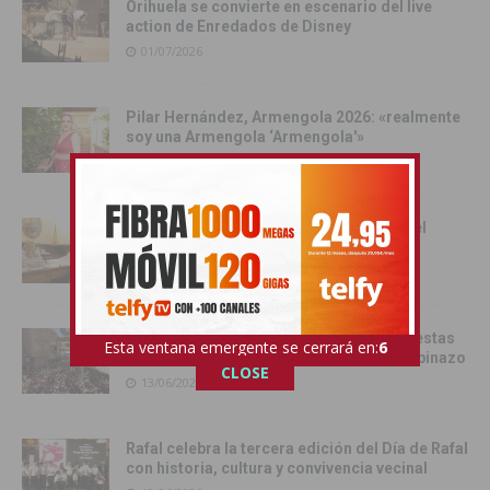
Orihuela se convierte en escenario del live
action de Enredados de Disney
01/07/2026
Pilar Hernández, Armengola 2026: «realmente
soy una Armengola ‘Armengola'»
29/06/2026
Las senadoras de la Vega Baja acercan el
Senado a la comarca
17/06/2026
Catral da el pistoletazo de salida a las fiestas
Esta ventana emergente se cerrará en:
4
de San Juan 2026 con el Festival del Chupinazo
CLOSE
13/06/2026
Rafal celebra la tercera edición del Día de Rafal
con historia, cultura y convivencia vecinal