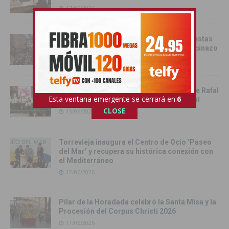
17/06/2026
Catral da el pistoletazo de salida a las fiestas
de San Juan 2026 con el Festival del Chupinazo
13/06/2026
Rafal celebra la tercera edición del Día de Rafal
Esta ventana emergente se cerrará en:
4
con historia, cultura y convivencia vecinal
CLOSE
13/06/2026
Torrevieja inaugura el Centro de Ocio ‘Paseo
del Mar’ y recupera su histórica conexión con
el Mediterráneo
12/06/2026
Pilar de la Horadada celebró la Santa Misa y la
Procesión del Corpus Christi 2026
11/06/2026