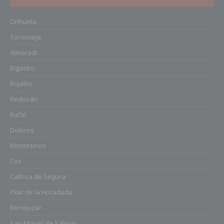
Orihuela
Torrevieja
Almoradí
Bigastro
Rojales
Redován
Rafal
Dolores
Montesinos
Cox
Callosa de Segura
Pilar de la Horadada
Benejuzar
San Miguel de Salinas