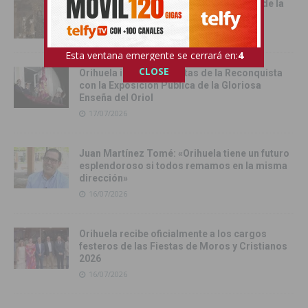
Cox vive su día grande con la procesión de la
Virgen del Carmen
17/07/2026
Esta ventana emergente se cerrará en:
3
CLOSE
Orihuela inicia sus Fiestas de la Reconquista
con la Exposición Pública de la Gloriosa
Enseña del Oriol
17/07/2026
Juan Martínez Tomé: «Orihuela tiene un futuro
esplendoroso si todos remamos en la misma
dirección»
16/07/2026
Orihuela recibe oficialmente a los cargos
festeros de las Fiestas de Moros y Cristianos
2026
16/07/2026