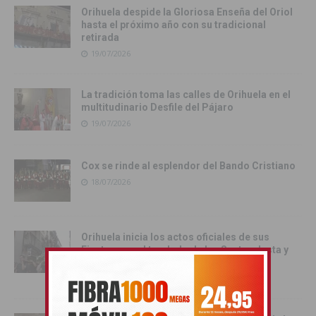
Orihuela despide la Gloriosa Enseña del Oriol
hasta el próximo año con su tradicional
retirada
19/07/2026
La tradición toma las calles de Orihuela en el
multitudinario Desfile del Pájaro
19/07/2026
Cox se rinde al esplendor del Bando Cristiano
18/07/2026
Orihuela inicia los actos oficiales de sus
Fiestas con el traslado de las Santas Justa y
Rufina
18/07/2026