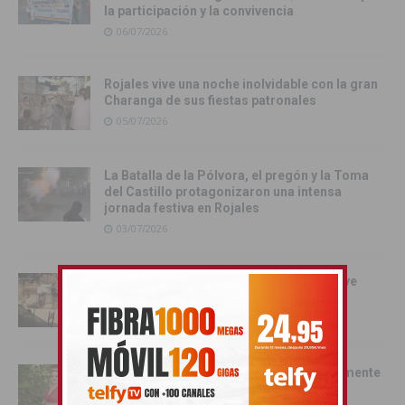
la participación y la convivencia
06/07/2026
Rojales vive una noche inolvidable con la gran
Charanga de sus fiestas patronales
05/07/2026
La Batalla de la Pólvora, el pregón y la Toma
del Castillo protagonizaron una intensa
jornada festiva en Rojales
03/07/2026
Orihuela se convierte en escenario del live
action de Enredados de Disney
01/07/2026
Pilar Hernández, Armengola 2026: «realmente
soy una Armengola ‘Armengola'»