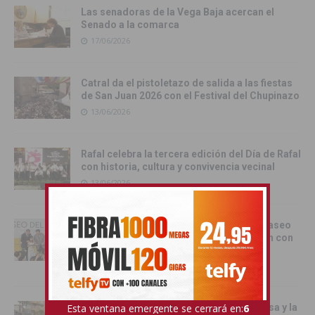
Las senadoras de la Vega Baja acercan el
Senado a la comarca
17/06/2026
Catral da el pistoletazo de salida a las fiestas
de San Juan 2026 con el Festival del Chupinazo
13/06/2026
Rafal celebra la tercera edición del Día de Rafal
con historia, cultura y convivencia vecinal
13/06/2026
Torrevieja inaugura el Centro de Ocio ‘Paseo
del Mar’ y recupera su histórica conexión con
el Mediterráneo
12/06/2026
Pilar de la Horadada celebró la Santa Misa y la
Esta ventana emergente se cerrará en:
4