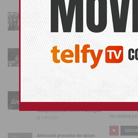
estas pruebas
Para ello, Ed
La magia de la Entrada Mora
euros. Se tra
conquista las calles de
Almoradí
4,5 puntos, r
01/08/2026
dos puntos po
La Comunitat 
La fiesta se adueña de
en el 22,45 %
Almoradí con la presentación
puntos de rec
de los cargos festeros y la
toma del castillo
Compártelo:
31/07/2026
Pilar de la Horadada
conmemora con emoción el
También pu
40º aniversario de su
independencia como municipio
No related pos
31/07/2026
EDUCA
Almoradí presume de raíces