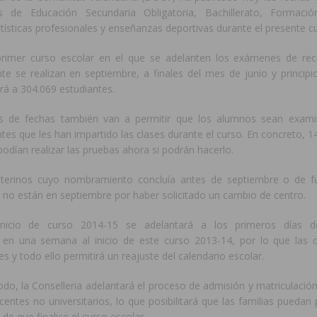
as de Educación Secundaria Obligatoria, Bachillerato, Formació
ísticas profesionales y enseñanzas deportivas durante el presente c
primer curso escolar en el que se adelanten los exámenes de re
te se realizan en septiembre, a finales del mes de junio y principio
rá a 304.069 estudiantes.
s de fechas también van a permitir que los alumnos sean exami
es que les han impartido las clases durante el curso. En concreto, 
odían realizar las pruebas ahora si podrán hacerlo.
nterinos cuyo nombramiento concluía antes de septiembre o de f
 no están en septiembre por haber solicitado un cambio de centro.
nicio de curso 2014-15 se adelantará a los primeros días d
 en una semana al inicio de este curso 2013-14, por lo que las 
es y todo ello permitirá un reajuste del calendario escolar.
o, la Conselleria adelantará el proceso de admisión y matriculació
entes no universitarios, lo que posibilitará que las familias puedan p
de que finalice el curso escolar.