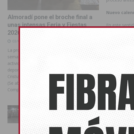
Nuevo calen
Almoradí pone el broche final a
unas intensas Feria y Fiestas
En este sentid
realizarán a p
2026
de acceso a la
03/08/2026
La programación reunió durante más de una
Tienen consid
semana actos institucionales, conciertos,
de ciclos form
actividades familiares, competiciones
Los centros, 
deportivas y las celebraciones de Moros y
en que tendrán
Cristianos Compártelo: Comparte en Facebook
y pruebas ex
(Se abre en una ventana nueva) Facebook
entregado las 
Compartir en
[...]
a la Universid
La Entrada Cristiana llena de
500 profesor
esplendor las calles de
Almoradí en una multitudinaria
Para apoyar 
jornada festera
consistirá en
02/08/2026