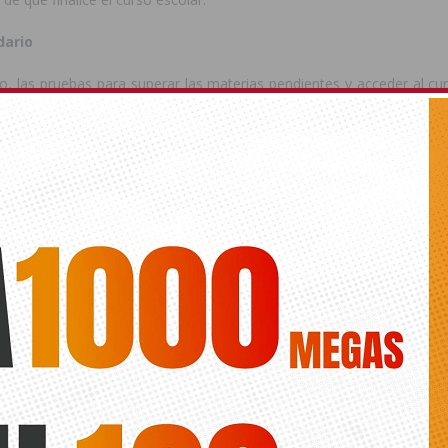
dario
o, las pruebas para superar las materias pendientes y acceder al cu
artir del día 9 de julio. Sin embargo, en las enseñanzas previas a los
 Universidad, los exámenes se realizarán a partir del 23 de junio.
eración de enseñanzas previas a la universidad el segundo curso de 
ativos, así como el sexto curso de enseñanzas profesionales.
en virtud de su autonomía pedagógica y organizativa, establecerán l
 lugar las pruebas a partir de las fechas indicadas y, en todo caso, l
traordinarias del curso 2013-14 deberán estar finalizadas y se
calificaciones antes del 1 de julio, para el alumno de enseñenzas pr
ad, y antes del 15 de julio para el resto del alumnado.
es de refuerzo para aumentar el éxito escolar
esta medida, Educación pondrá en marcha el programa de refuerz
 que los alumnos recibirán clase de repaso fuera del horario lectiv