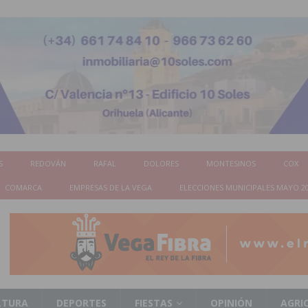
S
REDOVÁN
RAFAL
DOLORES
MONTESINOS
COX
COMARCA
EMPRESAS DE LA VEGA
ELECCIONES MUNICIPALES MAYO 2
LTURA
DEPORTES
FIESTAS
OPINIÓN
AGRI