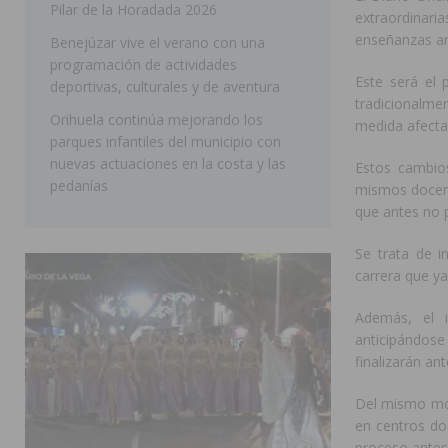
Pilar de la Horadada 2026
extraordinari
SAN MIGUEL DE SALINAS
enseñanzas art
Benejúzar vive el verano con una
programación de actividades
Este será el 
deportivas, culturales y de aventura
tradicionalmen
Orihuela continúa mejorando los
medida afecta
parques infantiles del municipio con
nuevas actuaciones en la costa y las
Estos cambio
pedanías
mismos docent
que antes no p
Se trata de i
carrera que ya
Además, el i
anticipándose
finalizarán ant
Del mismo mod
en centros doc
proceso antes 