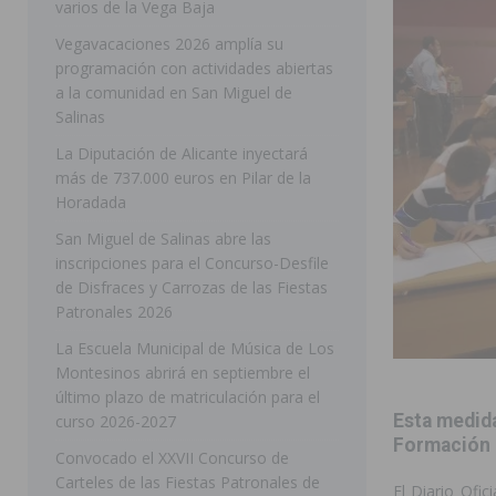
varios de la Vega Baja
[ 05/08/2026 ]
Orihuela ultima diferentes soluciones p
Vegavacaciones 2026 amplía su
programación con actividades abiertas
CEIP Virgen de la Puerta
ORIHUELA
a la comunidad en San Miguel de
[ 05/08/2026 ]
Torrevieja presenta su programación d
Salinas
[ 05/08/2026 ]
Sanidad Orihuela llama a observar el e
La Diputación de Alicante inyectará
más de 737.000 euros en Pilar de la
los desplazamientos
ORIHUELA
Horadada
[ 05/08/2026 ]
Orihuela acogerá una sesión informativ
San Miguel de Salinas abre las
inscripciones para el Concurso-Desfile
ORIHUELA
de Disfraces y Carrozas de las Fiestas
[ 06/08/2026 ]
Redován presenta la programación de su
Patronales 2026
Arcángel
REDOVÁN
La Escuela Municipal de Música de Los
Montesinos abrirá en septiembre el
[ 06/08/2026 ]
El PSOE denuncia una nueva prórroga de
último plazo de matriculación para el
[ 06/08/2026 ]
La Diputación destina dos millones de e
Esta medida
curso 2026-2027
Formación P
ellos varios de la Vega Baja
COMARCA
Convocado el XXVII Concurso de
Carteles de las Fiestas Patronales de
[ 06/08/2026 ]
Vegavacaciones 2026 amplía su program
El Diario Ofi