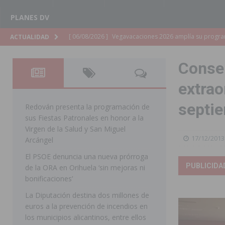
PLANES DV
[ 06/08/2026 ]
La Diputación de Alicante inyectará má
ACTUALIDAD
[ 06/08/2026 ]
San Miguel de Salinas abre las inscripc
Consel
Patronales 2026
SAN MIGUEL DE SALINAS
extrao
[ 06/08/2026 ]
La Escuela Municipal de Música de Los 
septie
curso 2026-2027
MONTESINOS
Redován presenta la programación de
sus Fiestas Patronales en honor a la
[ 06/08/2026 ]
Convocado el XXVII Concurso de Cartele
Virgen de la Salud y San Miguel
17/12/2013
HORADADA
Arcángel
El PSOE denuncia una nueva prórroga
[ 06/08/2026 ]
Benejúzar vive el verano con una progr
PUBLICIDA
de la ORA en Orihuela ‘sin mejoras ni
BENEJUZAR
bonificaciones’
[ 06/08/2026 ]
Orihuela continúa mejorando los parques
La Diputación destina dos millones de
euros a la prevención de incendios en
pedanías
ORIHUELA
los municipios alicantinos, entre ellos
[ 06/08/2026 ]
El PP de Guardamar lleva al Pleno dos