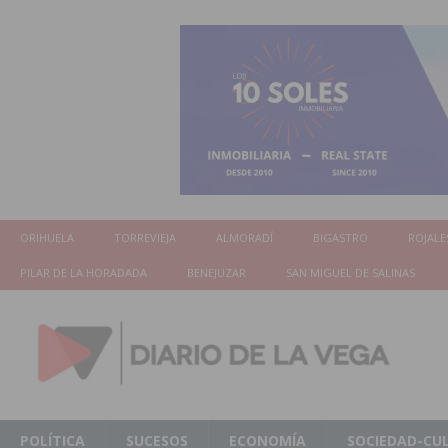
ORIHUELA
TORREVIEJA
ALMORADÍ
BIGASTRO
ROJALE
PILAR DE LA HORADADA
BENEJUZAR
SAN MIGUEL DE SALINAS
POLÍTICA
SUCESOS
ECONOMÍA
SOCIEDAD-CU