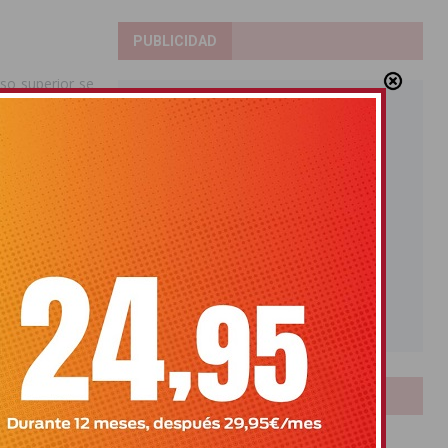
PUBLICIDAD
rso superior se
 procedimientos
Bachillerato o
os días exactos
as evaluaciones
 deberán haber
evias al acceso
LOTERIAS
o EXIT II, que
o para superar
Bonoloto