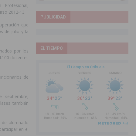
n Profesional,
urso 2012-13.
PUBLICIDAD
cuperación que
s de julio y la
EL TIEMPO
nados por los
14.100 docentes
uncionarios de
e septiembre,
clases también
n del alumnado
articipar en el