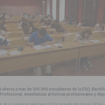
ara garantizar la seguridad y la continuidad educativa del alumnado del
e finales de 2026 tras superar los 78.000 espectadores
TORREVIEJA
clipse solar del 12 de agosto con protección homologada y a planificar
a sobre los recursos disponibles para las mujeres víctimas de violencia
s Fiestas Patronales en honor a la Virgen de la Salud y San Miguel
 la ORA en Orihuela ‘sin mejoras ni bonificaciones’
ORIHUELA
uros a la prevención de incendios en los municipios alicantinos, entre
 afecta a más de 300.000 estudiantes de la ESO, Bachill
rofesional, enseñanzas artísticas profesionales y dep
ación con actividades abiertas a la comunidad en San Miguel de Salinas
cial de la Comunitat Valenciana (DOCV) ha publicado hoy las fechas 