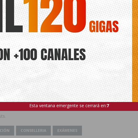
 de recuperación.
ucación contratará a 500 docentes y destinará un presupuesto de
ta de reducir la tasa de abandono educativo en la Comunitat, que ya
egistrando una caída sin precedentes y permitiendo que nuestra auto
r debajo de la media nacional (24,49%).
es ya una de las autonomías españolas con la tasa de abandono más
, y está muy cerca del 15%, objetivo de la Unión Europea para 202
orte hay que sumar los 2,3 puntos que ya se bajó en los últimos dos 
ede interesar
Esta ventana emergente se cerrará en:
5
ts.
CIÓN
CONSELLERIA
EXÁMENES