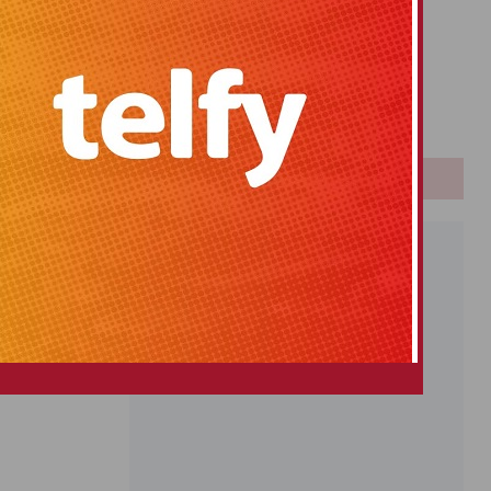
Primitiva
El Gordo
 9 millones de
Euromillones
 ha descendido
Loteria
nomía se sitúe
Once
 baja, situada
PUBLICIDAD
0. A estos 4,5
años.