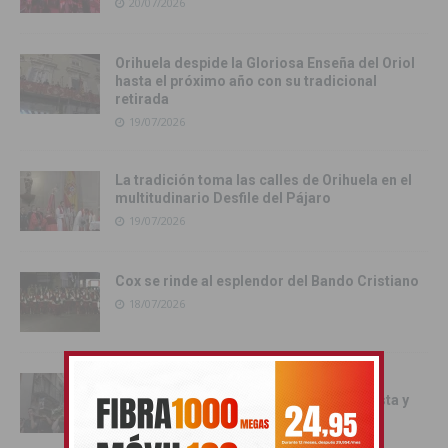
20/07/2026
Orihuela despide la Gloriosa Enseña del Oriol
hasta el próximo año con su tradicional
retirada
19/07/2026
La tradición toma las calles de Orihuela en el
multitudinario Desfile del Pájaro
19/07/2026
Cox se rinde al esplendor del Bando Cristiano
18/07/2026
Orihuela inicia los actos oficiales de sus
Fiestas con el traslado de las Santas Justa y
Rufina
18/07/2026