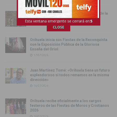
Cox vive su día grande con la procesión de la
Virgen del Carmen
Esta ventana emergente se cerrará en:
4
17/07/2026
CLOSE
Orihuela inicia sus Fiestas de la Reconquista
con la Exposición Pública de la Gloriosa
Enseña del Oriol
17/07/2026
Juan Martínez Tomé: «Orihuela tiene un futuro
esplendoroso si todos remamos en la misma
dirección»
16/07/2026
Orihuela recibe oficialmente a los cargos
festeros de las Fiestas de Moros y Cristianos
2026
16/07/2026