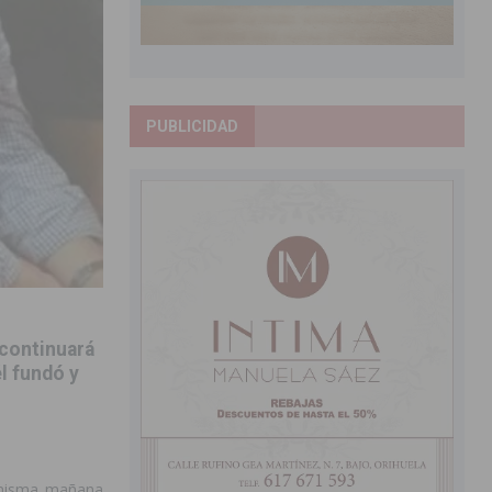
PUBLICIDAD
 continuará
él fundó y
a misma mañana