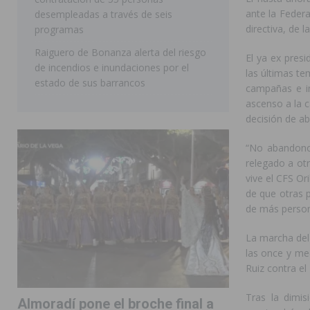
ante la Federa
desempleadas a través de seis
directiva, de
programas
Raiguero de Bonanza alerta del riesgo
El ya ex pres
de incendios e inundaciones por el
las últimas t
estado de sus barrancos
campañas e in
ascenso a la c
decisión de ab
“No abandono 
relegado a ot
vive el CFS Or
de que otras p
de más person
La marcha del
las once y me
Ruiz contra el
Tras la dimis
Almoradí pone el broche final a