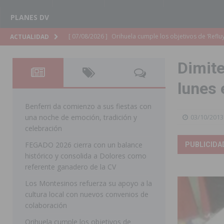
PLANES DV
[ 07/08/2026 ]
Orihuela organiza un concierto sinfónic
ACTUALIDAD
Golf & Country Club
ORIHUELA
Dimite
[ 07/08/2026 ]
El Ayuntamiento de Almoradí mejora la 
lunes 
ALMORADÍ
[ 07/08/2026 ]
Educación destina 1,2 millones adicional
Benferri da comienzo a sus fiestas con
una noche de emoción, tradición y
03/10/2013
[ 07/08/2026 ]
La Policía Nacional desarticula un grup
celebración
clonación de llaves electrónicas
ORIHUELA
FEGADO 2026 cierra con un balance
PUBLICIDA
histórico y consolida a Dolores como
[ 07/08/2026 ]
Torrevieja impulsa el empleo con la c
referente ganadero de la CV
TORREVIEJA
Los Montesinos refuerza su apoyo a la
[ 07/08/2026 ]
Raiguero de Bonanza alerta del riesgo 
cultura local con nuevos convenios de
colaboración
ORIHUELA
Orihuela cumple los objetivos de
[ 07/08/2026 ]
La Generalitat impulsa el desdoblamien