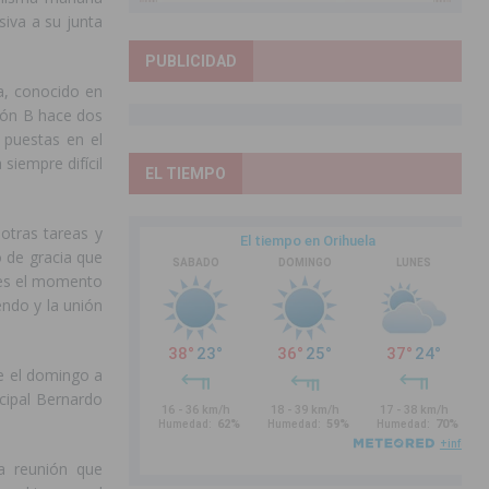
siva a su junta
PUBLICIDAD
la, conocido en
ión B hace dos
 puestas en el
siempre difícil
EL TIEMPO
otras tareas y
 de gracia que
e es el momento
endo y la unión
e el domingo a
cipal Bernardo
na reunión que