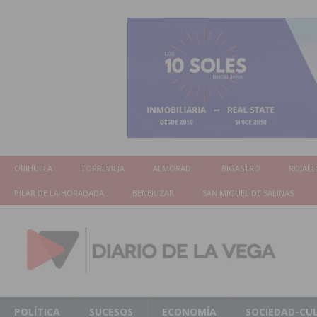
ORIHUELA
TORREVIEJA
ALMORADÍ
BIGASTRO
ROJALE
PILAR DE LA HORADADA
BENEJUZAR
SAN MIGUEL DE SALINAS
POLÍTICA
SUCESOS
ECONOMÍA
SOCIEDAD-CU