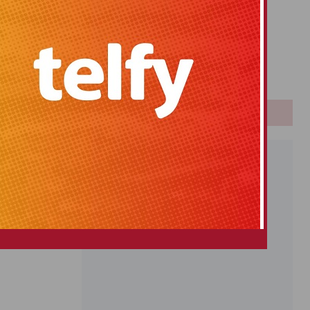
Primitiva
El Gordo
Euromillones
Loteria
Once
PUBLICIDAD