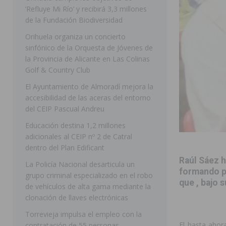
‘Refluye Mi Río’ y recibirá 3,3 millones
[ 07/08/2026 ]
Benferri ya se prepara para dar comien
de la Fundación Biodiversidad
[ 07/08/2026 ]
Bigastro se viste de gala para la coron
Orihuela organiza un concierto
sinfónico de la Orquesta de Jóvenes de
[ 07/08/2026 ]
Rojales clausura con éxito las Fiestas
la Provincia de Alicante en Las Colinas
[ 06/08/2026 ]
Redován presenta la programación de su
Golf & Country Club
Arcángel
REDOVÁN
El Ayuntamiento de Almoradí mejora la
accesibilidad de las aceras del entorno
[ 08/08/2026 ]
Benferri da comienzo a sus fiestas con
del CEIP Pascual Andreu
[ 07/08/2026 ]
FEGADO 2026 cierra con un balance his
Educación destina 1,2 millones
adicionales al CEIP nº 2 de Catral
DOLORES
dentro del Plan Edificant
[ 07/08/2026 ]
Los Montesinos refuerza su apoyo a la 
Raúl Sáez h
La Policía Nacional desarticula un
[ 07/08/2026 ]
Orihuela cumple los objetivos de ‘Refluy
formando pa
grupo criminal especializado en el robo
que , bajo 
de vehículos de alta gama mediante la
ORIHUELA
clonación de llaves electrónicas
Torrevieja impulsa el empleo con la
El hasta ahor
contratación de 55 personas