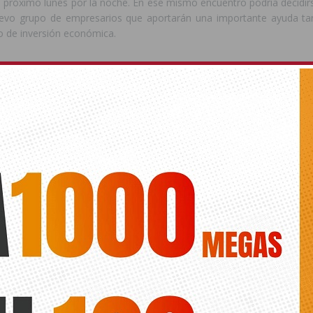
 próximo lunes por la noche. En ese mismo encuentro podría decidirs
evo grupo de empresarios que aportarán una importante ayuda ta
 de inversión económica.
ede interesar
ts.
CFS ORIHUELA
DIMITE
ENTRARÁ
NUEVO DIRIGENTE
SIGUIENTE
tará “dar luz” en el Parlamento a
El defensa central del Orihuela CF
de Vertivega
Juanfran recibe la baja del club por