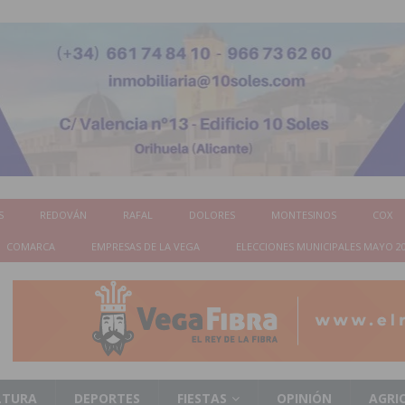
S
REDOVÁN
RAFAL
DOLORES
MONTESINOS
COX
COMARCA
EMPRESAS DE LA VEGA
ELECCIONES MUNICIPALES MAYO 2
LTURA
DEPORTES
FIESTAS
OPINIÓN
AGRI