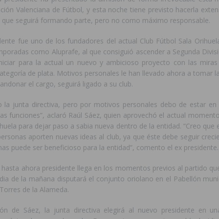
ción Valenciana de Fútbol, y esta noche tiene previsto hacerla exten
 la que seguirá formando parte, pero no como máximo responsable.
idente fue uno de los fundadores del actual Club Fútbol Sala Orihue
emporadas como Aluprafe, al que consiguió ascender a Segunda Divis
iciar para la actual un nuevo y ambicioso proyecto con las miras
ategoría de plata. Motivos personales le han llevado ahora a tomar la 
andonar el cargo, seguirá ligado a su club.
la junta directiva, pero por motivos personales debo de estar en 
ras funciones”, aclaró Raúl Sáez, quien aprovechó el actual momento
ihuela para dejar paso a sabia nueva dentro de la entidad. “Creo qu
ersonas aporten nuevas ideas al club, ya que éste debe seguir creci
as puede ser beneficioso para la entidad”, comento el ex presidente.
 hasta ahora presidente llega en los momentos previos al partido qu
dia de la mañana disputará el conjunto oriolano en el Pabellón muni
 Torres de la Alameda.
ión de Sáez, la junta directiva elegirá al nuevo presidente en u