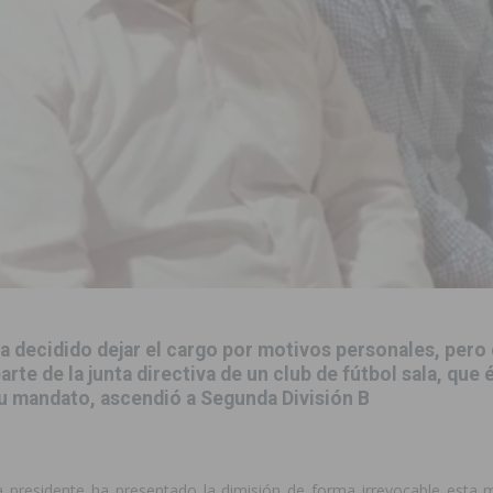
zo a sus Fiestas 2026
COMARCA
ación de la Corte 2026
BIGASTRO
 de las Urbanizaciones de Ciudad Quesada 2026
ROJALES
s Fiestas Patronales en honor a la Virgen de la Salud y San Miguel
 una noche de emoción, tradición y celebración
COMARCA
tórico y consolida a Dolores como referente ganadero de la CV
cultura local con nuevos convenios de colaboración
MONTESINOS
a decidido dejar el cargo por motivos personales, pero
e Mi Río’ y recibirá 3,3 millones de la Fundación Biodiversidad
rte de la junta directiva de un club de fútbol sala, que 
su mandato, ascendió a Segunda División B
a presidente ha presentado la dimisión de forma irrevocable est