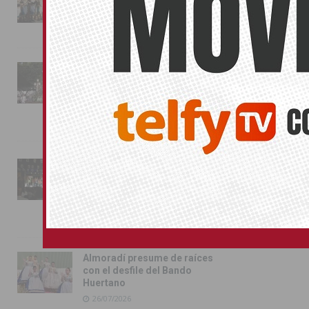
conquista las calles de
Almoradí
01/08/2026
La fiesta se adueña de
Almoradí con la presentación
de los cargos festeros y la
toma del castillo
31/07/2026
Pilar de la Horadada
conmemora con emoción el
40º aniversario de su
independencia como municipio
31/07/2026
Almoradí presume de raíces
con el desfile del Bando
Huertano
26/07/2026