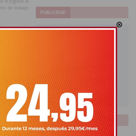
e el ingreso al
nto de trabajo
PUBLICIDAD
LOTERIAS
Bonoloto