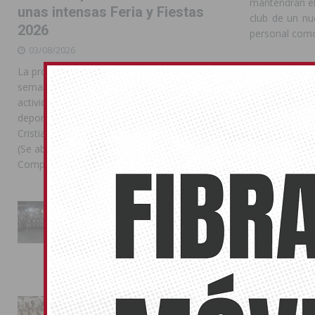
mantendrán el
unas intensas Feria y Fiestas
club de un nu
2026
personal como
03/08/2026
La programación reunió durante más de una
semana actos institucionales, conciertos,
Compártelo:
actividades familiares, competiciones
deportivas y las celebraciones de Moros y
Cristianos Compártelo: Comparte en Facebook
(Se abre en una ventana nueva) Facebook
También pu
Compartir en
[...]
No related pos
La Entrada Cristiana llena de
esplendor las calles de
LUNES
Almoradí en una multitudinaria
jornada festera
PRESIDENTE
02/08/2026
ANTERIOR
Cayo Lara inten
La magia de la Entrada Mora
las denuncias 